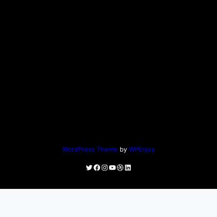
WordPress Theme
by
WPEnjoy
Twitter
Facebook
Instagram
YouTube
Dribbble
LinkedIn