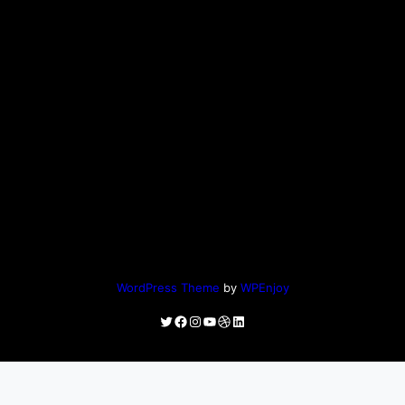
WordPress Theme
by
WPEnjoy
Twitter
Facebook
Instagram
YouTube
Dribbble
LinkedIn