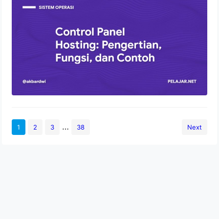
Fungsi, dan Contoh
2 Agustus 2022
…
1
2
3
38
Next