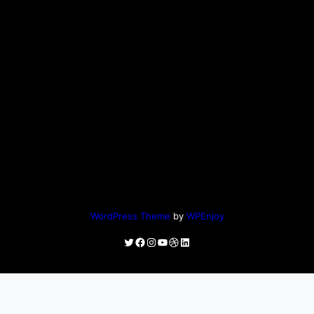
WordPress Theme
by
WPEnjoy
Twitter
Facebook
Instagram
YouTube
Dribbble
LinkedIn