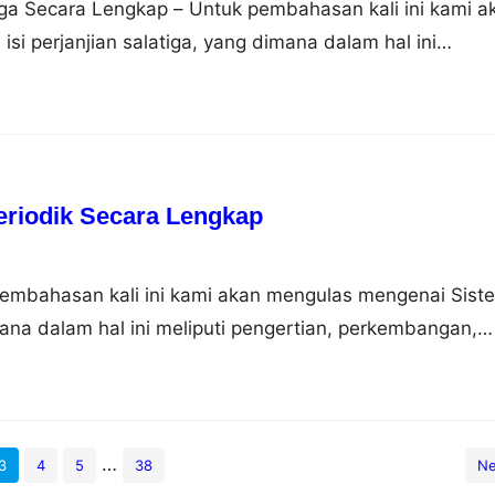
tiga Secara Lengkap – Untuk pembahasan kali ini kami a
i perjanjian salatiga, yang dimana dalam hal ini
ar belakang, isi dan dampaknya, nah untuk lebih dapat
simak ulasan selengkapnya dibawah ini. Pengertian
anjian Salatiga adalah perjanjian yang membagi Surakart
tu…
eriodik Secara Lengkap
pembahasan kali ini kami akan mengulas mengenai Sist
ana dalam hal ini meliputi pengertian, perkembangan,
longan, sifat, gambar dan contoh, nah agar dapat lebih
i simak ulasan selengkapnya dibawah ini. Pengertian
nsur Sistem periodik unsur adalah sebuah tabel yang
imia…
…
3
4
5
38
Ne