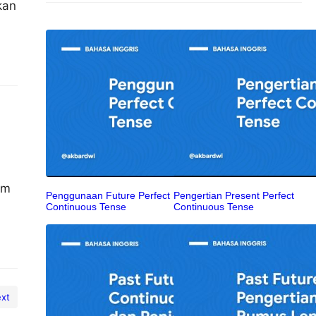
kan
a
em
Penggunaan Future Perfect
Pengertian Present Perfect
Continuous Tense
Continuous Tense
xt