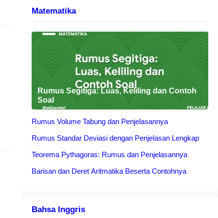
Matematika
0
Rumus Segitiga: Luas, Keliling dan Contoh
Soal
Rumus Volume Tabung dan Penjelasannya
Rumus Standar Deviasi dengan Penjelasan Lengkap
ia
Teorema Pythagoras: Rumus dan Penjelasannya
Barisan dan Deret Aritmatika Beserta Contohnya
Bahsa Inggris