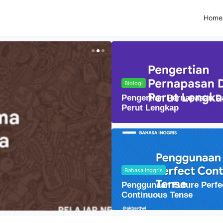
Home
Biologi
Pengertian Pernapasan D
Perut Lengkap
Bahasa Inggris
Fisika
Penggunaan Future Perfe
Lensa Cembung dal
Continuous Tense