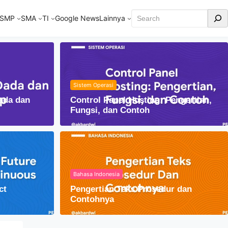
Cari
SMP
SMA
TI
Google News
Lainnya
Sistem Operasi
ada dan
Control Panel Hosting: Pengertian,
Fungsi, dan Contoh
Bahasa Indonesia
ct
Pengertian Teks Prosedur dan
am Kehidupan Sehari-hari
Contohnya