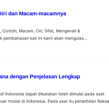
 Diri dan Macam-macamnya
n, Contoh, Macam, Ciri, Sifat, Mengenali &
 pembahasan kali ini kami akan mengulas
ng dimana dalam hal ini meliputi pengertian, contoh,
genali dan mengembangkan nah agar dapat lebih
i simak ulasan selengkapnya dibawah ini. Pengertian
asal dari bahasa Inggris to potent yang artinya…
ana dengan Penjelasan Lengkap
 Indonesia dapat dikatakan telah dimulai pada saat
asar modal di Indonesia. Pada saat itu penerbitan Reks
rsero (BUMN) yang didirikan khusus untuk menunjang