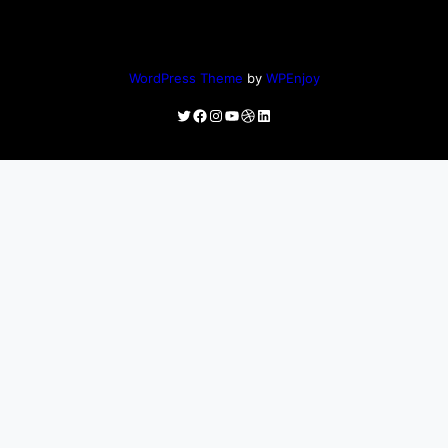
WordPress Theme
by
WPEnjoy
Twitter
Facebook
Instagram
YouTube
Dribbble
LinkedIn