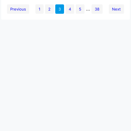
…
Previous
1
2
3
4
5
38
Next