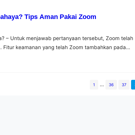
ahaya? Tips Aman Pakai Zoom
? – Untuk menjawab pertanyaan tersebut, Zoom telah
. Fitur keamanan yang telah Zoom tambahkan pada
ikasi 2 faktor (2FA). Fitur ini membantu admin untuk
n mencegah pelanggaran pada platformnya. Dalam situ
an fitur autentikasi ini akan mengidentifikasi penggun
bukti atau kredensial yang…
…
1
36
37