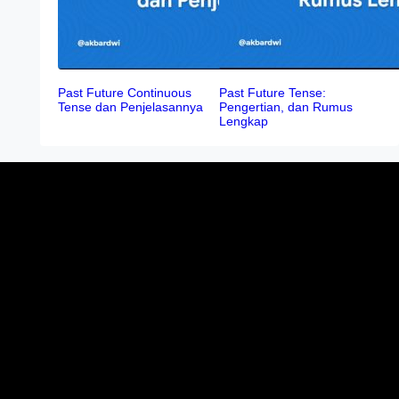
Past Future Continuous
Past Future Tense:
Tense dan Penjelasannya
Pengertian, dan Rumus
Lengkap