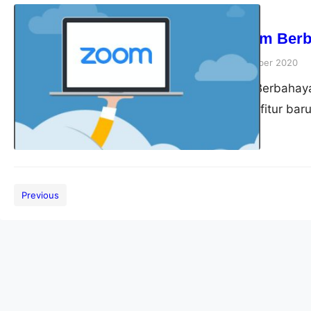
Tips
Apakah Zoom Berb
akbardwi
15 September 2020
Apakah Zoom Berbahaya
menambahkan fitur baru
aplikasinya yaitu autent
melindungi pengguna da
resminya, Zoom mengatak
daring dengan meminta 
Previous