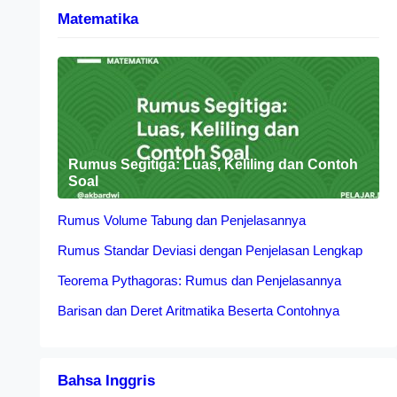
Matematika
Rumus Segitiga: Luas, Keliling dan Contoh
Soal
Rumus Volume Tabung dan Penjelasannya
Rumus Standar Deviasi dengan Penjelasan Lengkap
Teorema Pythagoras: Rumus dan Penjelasannya
Barisan dan Deret Aritmatika Beserta Contohnya
Bahsa Inggris