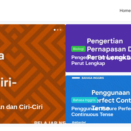
Home
Biologi
Pengertian Pernapasan D
Perut Lengkap
Bahasa Inggris
Fisika
Penggunaan Future Perfe
ndonesia
Lensa C
Continuous Tense