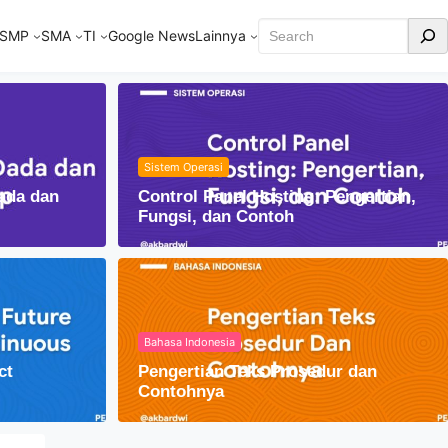
Cari
SMP
SMA
TI
Google News
Lainnya
Sistem Operasi
ada dan
Control Panel Hosting: Pengertian,
Fungsi, dan Contoh
Bahasa Indonesia
ct
Pengertian Teks Prosedur dan
embung dalam Kehidupan Sehari-hari
Contohnya