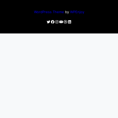
WordPress Theme
by
WPEnjoy
Twitter
Facebook
Instagram
YouTube
Dribbble
LinkedIn