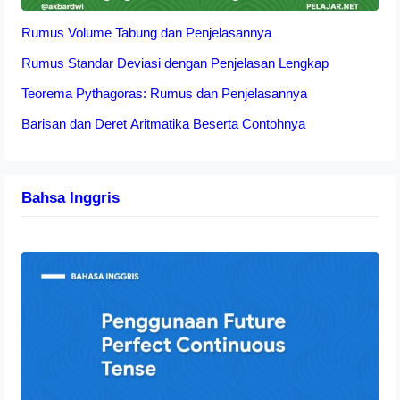
Rumus Volume Tabung dan Penjelasannya
Rumus Standar Deviasi dengan Penjelasan Lengkap
Teorema Pythagoras: Rumus dan Penjelasannya
Barisan dan Deret Aritmatika Beserta Contohnya
Bahsa Inggris