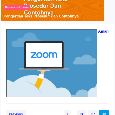
Bahasa Indonesia
Pengertian Teks Prosedur dan Contohnya
Apakah Zoom Berbahaya? Tips Aman
Pakai Zoom
15 September 2020
…
Previous
1
36
37
38