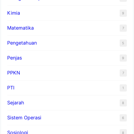
Kimia
9
Matematika
7
Pengetahuan
5
Penjas
9
PPKN
7
PTI
1
Sejarah
8
Sistem Operasi
6
Sosiologi
8