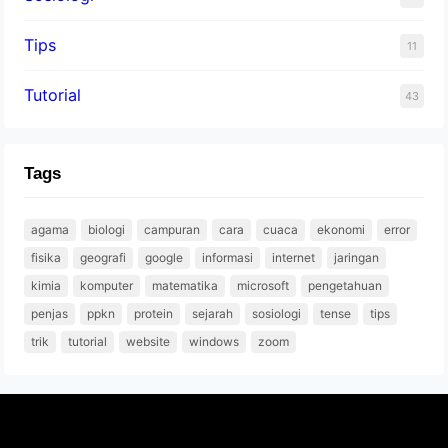
Tips
11
Tutorial
43
Tags
agama
biologi
campuran
cara
cuaca
ekonomi
error
fisika
geografi
google
informasi
internet
jaringan
kimia
komputer
matematika
microsoft
pengetahuan
penjas
ppkn
protein
sejarah
sosiologi
tense
tips
trik
tutorial
website
windows
zoom