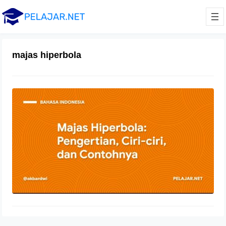
majas hiperbola
Majas Hiperbola: Pengertian, Ciri-ciri,
dan Contohnya
6 Agustus 2021