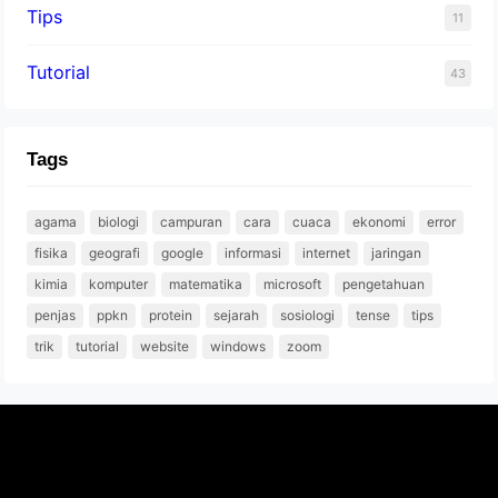
Tips
11
Tutorial
43
Tags
agama
biologi
campuran
cara
cuaca
ekonomi
error
fisika
geografi
google
informasi
internet
jaringan
kimia
komputer
matematika
microsoft
pengetahuan
penjas
ppkn
protein
sejarah
sosiologi
tense
tips
trik
tutorial
website
windows
zoom