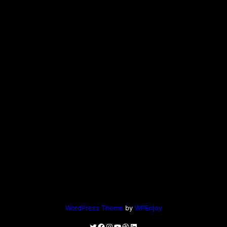
WordPress Theme
by
WPEnjoy
Twitter
Facebook
Instagram
YouTube
Dribbble
LinkedIn