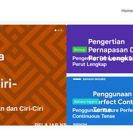
Home
Biologi
Pengertian Pernapasan D
Perut Lengkap
Bahasa Inggris
Fisika
Penggunaan Future Perfe
Lensa Cembung dal
Continuous Tense