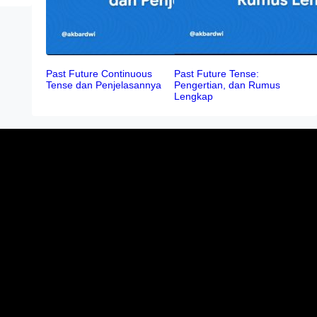
Past Future Continuous
Past Future Tense:
Tense dan Penjelasannya
Pengertian, dan Rumus
Lengkap