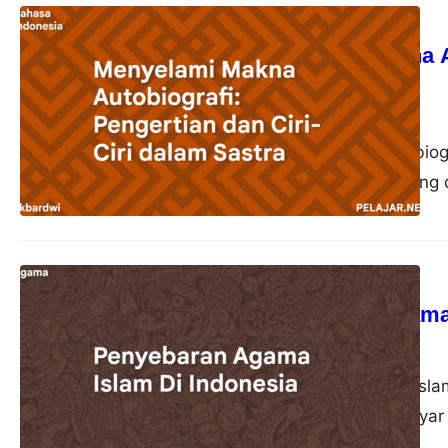
Bahasa Indonesia
Menyelami Makna Au
Sastra
akbardwi
23 Oktober 2023
Autobiografi adalah biog
kehidupan pribadi yang d
Agama
Penyebaran Agama 
akbardwi
22 Oktober 2023
Penyebaran Agama Islam
sebagai pelayar-pelayar