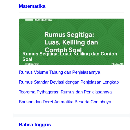
Matematika
Rumus Segitiga: Luas, Keliling dan Contoh
Soal
Rumus Volume Tabung dan Penjelasannya
Rumus Standar Deviasi dengan Penjelasan Lengkap
Teorema Pythagoras: Rumus dan Penjelasannya
Barisan dan Deret Aritmatika Beserta Contohnya
Bahsa Inggris