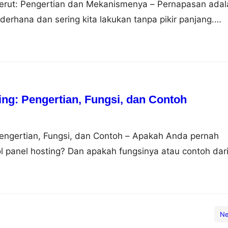
rut: Pengertian dan Mekanismenya – Pernapasan adal
derhana dan sering kita lakukan tanpa pikir panjang.
sekadar mengambil napas. Pernapasan dapat dilakukan
rbeda, yaitu pernapasan dada dan pernapasan perut.
laskan perbedaan antara keduanya, mengapa pernapasan
 sebagai…
ing: Pengertian, Fungsi, dan Contoh
Pengertian, Fungsi, dan Contoh – Apakah Anda pernah
ol panel hosting? Dan apakah fungsinya atau contoh dar
u? Jika Anda belum tahu tentang semua itu, jangan
ang ke artikel yang tepat. Pada artikel ini akan dijelas
rol panel hosting, fungsi dan contohnya.…
Ne