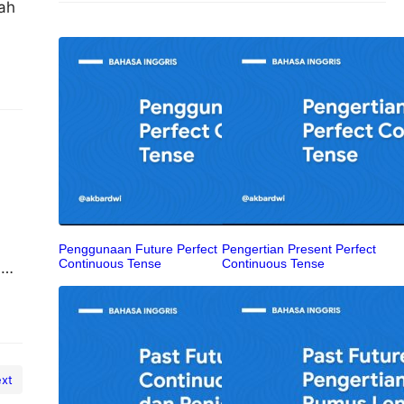
ah
Penggunaan Future Perfect
Pengertian Present Perfect
Continuous Tense
Continuous Tense
i
kan
xt