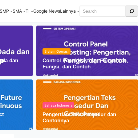
Cari
SMP
SMA
TI
Google News
Lainnya
Sistem Operasi
ada dan
Control Panel Hosting: Pengertian,
Fungsi, dan Contoh
Bahasa Indonesia
ct
Pengertian Teks Prosedur dan
am Kehidupan Sehari-hari
Contohnya