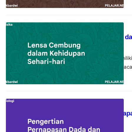
Fisika
Lensa Cembung dal
akbardwi
21 Oktober 2023
Lensa cembung memiliki
pemanfaatannya di kaca
Biologi
Pengertian Pernap
akbardwi
13 Oktober 2023