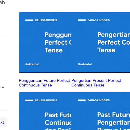
ah
Penggunaan Future Perfect
Pengertian Present Perfect
Continuous Tense
Continuous Tense
i
kan
xt