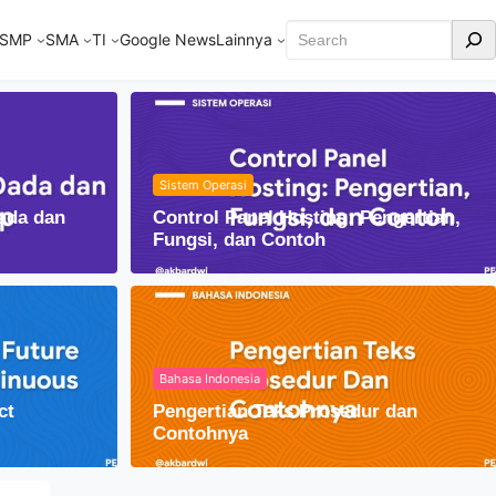
Cari
SMP
SMA
TI
Google News
Lainnya
Sistem Operasi
ada dan
Control Panel Hosting: Pengertian,
Fungsi, dan Contoh
Bahasa Indonesia
obiografi: Pengertian dan Ciri-Ciri
ct
Pengertian Teks Prosedur dan
Contohnya