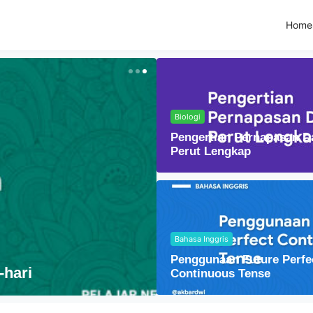
Home
Biologi
Pengertian Pernapasan D
Perut Lengkap
Bahasa Indonesia
Bahasa Inggris
Menyelami Makna Aut
Penggunaan Future Perfe
hari
dalam Sastra
Continuous Tense