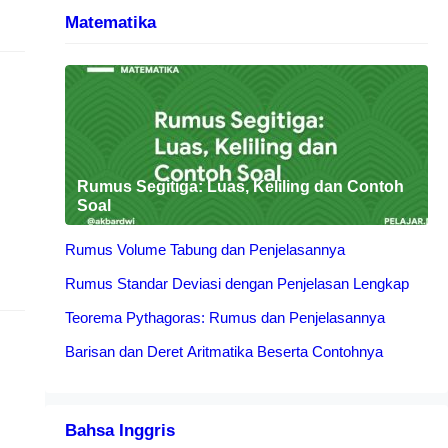
Matematika
Rumus Segitiga: Luas, Keliling dan Contoh
Soal
Rumus Volume Tabung dan Penjelasannya
Rumus Standar Deviasi dengan Penjelasan Lengkap
Teorema Pythagoras: Rumus dan Penjelasannya
Barisan dan Deret Aritmatika Beserta Contohnya
Bahsa Inggris