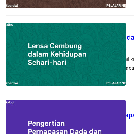
Fisika
Lensa Cembung dal
akbardwi
21 Oktober 2023
Lensa cembung memiliki
pemanfaatannya di kaca
Biologi
Pengertian Pernap
akbardwi
13 Oktober 2023