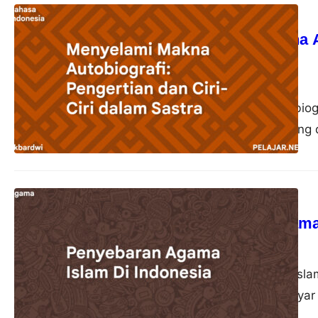
Bahasa Indonesia
Menyelami Makna Au
Sastra
akbardwi
23 Oktober 2023
Autobiografi adalah biog
kehidupan pribadi yang d
Agama
Penyebaran Agama 
akbardwi
22 Oktober 2023
Penyebaran Agama Islam
sebagai pelayar-pelayar