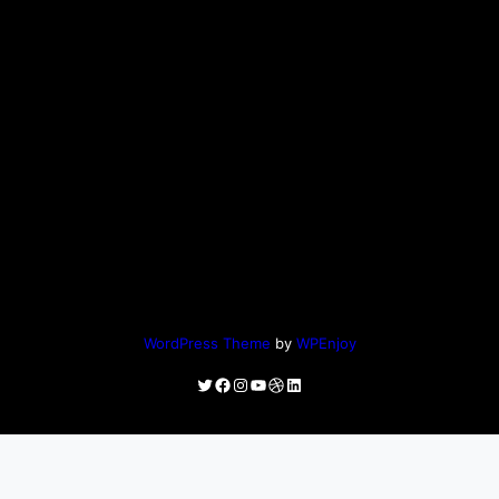
WordPress Theme
by
WPEnjoy
Twitter
Facebook
Instagram
YouTube
Dribbble
LinkedIn