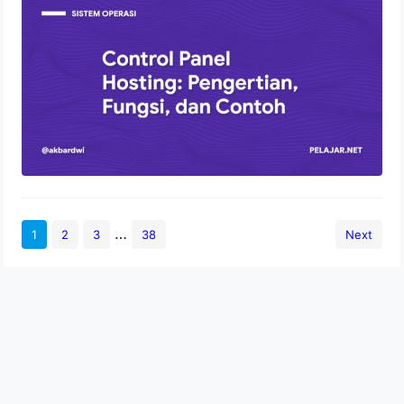
Fungsi, dan Contoh
2 Agustus 2022
…
1
2
3
38
Next