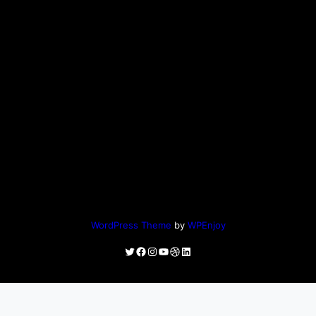
WordPress Theme
by
WPEnjoy
Twitter
Facebook
Instagram
YouTube
Dribbble
LinkedIn