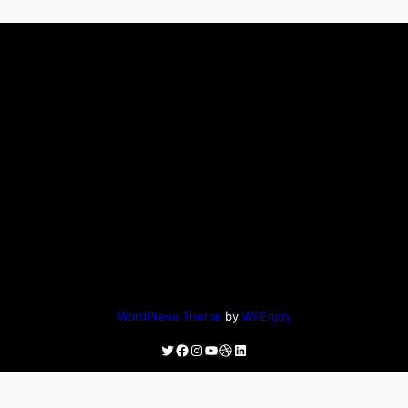
WordPress Theme
by
WPEnjoy
Twitter
Facebook
Instagram
YouTube
Dribbble
LinkedIn