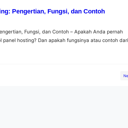
 sebagai…
ing: Pengertian, Fungsi, dan Contoh
Pengertian, Fungsi, dan Contoh – Apakah Anda pernah
ol panel hosting? Dan apakah fungsinya atau contoh dar
u? Jika Anda belum tahu tentang semua itu, jangan
ang ke artikel yang tepat. Pada artikel ini akan dijelas
rol panel hosting, fungsi dan contohnya.…
Ne