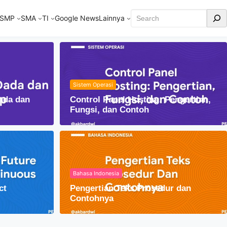
Cari
SMP
SMA
TI
Google News
Lainnya
Sistem Operasi
ada dan
Control Panel Hosting: Pengertian,
Fungsi, dan Contoh
Bahasa Indonesia
Fisika
ct
Pengertian Teks Prosedur dan
Lensa Cembung dalam Kehi
Contohnya