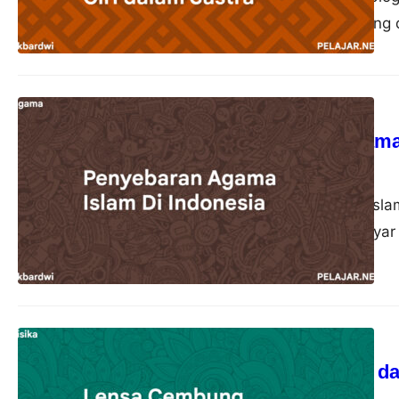
kehidupan pribadi yang d
Agama
Penyebaran Agama 
akbardwi
22 Oktober 2023
Penyebaran Agama Islam
sebagai pelayar-pelayar
Fisika
Lensa Cembung dal