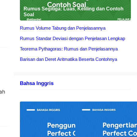
Rumus Segitiga: Luas, Keliling dan Contoh
Soal
Rumus Volume Tabung dan Penjelasannya
Rumus Standar Deviasi dengan Penjelasan Lengkap
Teorema Pythagoras: Rumus dan Penjelasannya
Barisan dan Deret Aritmatika Beserta Contohnya
Bahsa Inggris
ah