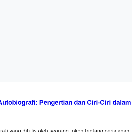
tobiografi: Pengertian dan Ciri-Ciri dalam
rafi yang ditulis oleh seorang tokoh tentang perjalanan