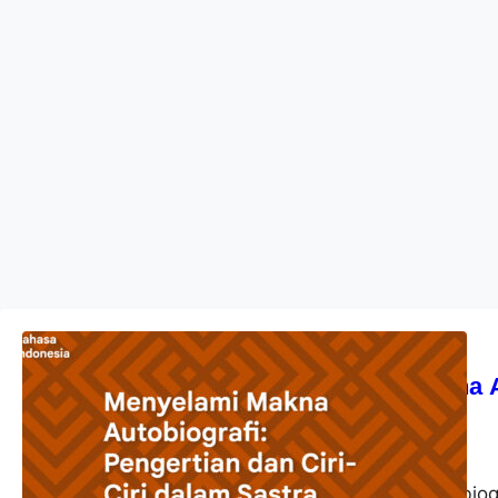
Bahasa Indonesia
Menyelami Makna Au
Sastra
akbardwi
23 Oktober 2023
Autobiografi adalah biog