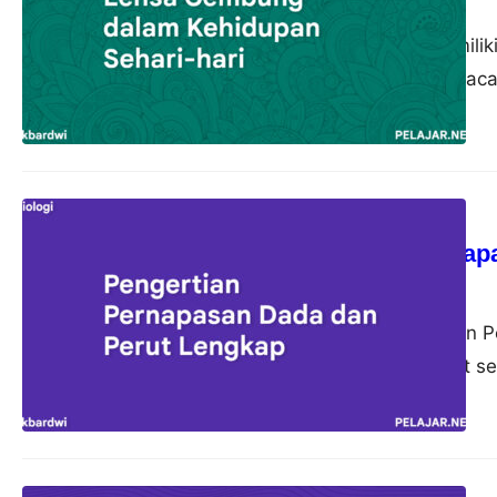
akbardwi
21 Oktober 2023
Lensa cembung memiliki
pemanfaatannya di kaca
Biologi
Pengertian Pernap
akbardwi
13 Oktober 2023
Pernapasan Dada dan Pe
tindakan yang sangat se
Namun, ada lebih dari 
dalam dua cara yang be
Artikel ini akan menje