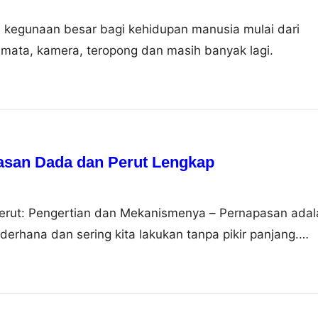
 kegunaan besar bagi kehidupan manusia mulai dari
mata, kamera, teropong dan masih banyak lagi.
asan Dada dan Perut Lengkap
rut: Pengertian dan Mekanismenya – Pernapasan adal
derhana dan sering kita lakukan tanpa pikir panjang.
sekadar mengambil napas. Pernapasan dapat dilakukan
rbeda, yaitu pernapasan dada dan pernapasan perut.
laskan perbedaan antara keduanya, mengapa pernapasan