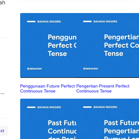
ah
Penggunaan Future Perfect
Pengertian Present Perfect
Continuous Tense
Continuous Tense
i
kan
xt