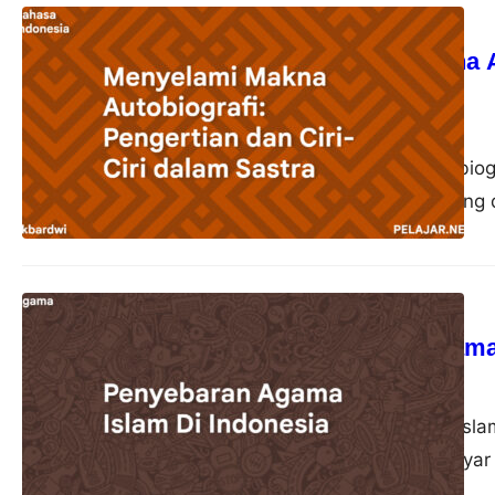
Bahasa Indonesia
Menyelami Makna Au
Sastra
akbardwi
23 Oktober 2023
Autobiografi adalah biog
kehidupan pribadi yang d
Agama
Penyebaran Agama 
akbardwi
22 Oktober 2023
Penyebaran Agama Islam
sebagai pelayar-pelayar