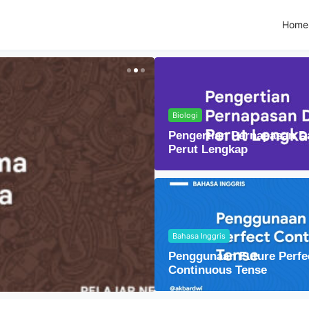
Home
Biologi
Pengertian Pernapasan D
Perut Lengkap
Bahasa Inggris
Fisika
Penggunaan Future Perfe
Lensa Cembung dal
Continuous Tense