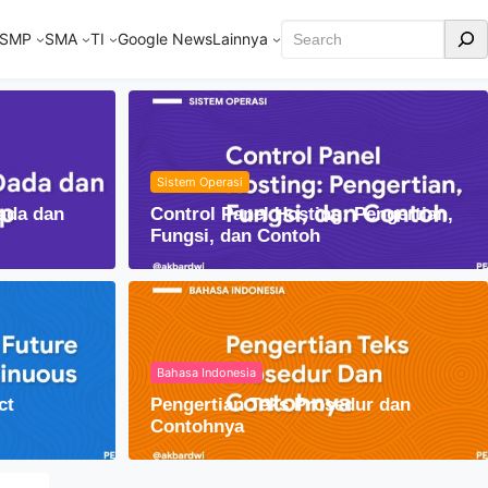
Cari
SMP
SMA
TI
Google News
Lainnya
Sistem Operasi
ada dan
Control Panel Hosting: Pengertian,
Fungsi, dan Contoh
Bahasa Indonesia
ct
Pengertian Teks Prosedur dan
am Kehidupan Sehari-hari
Contohnya