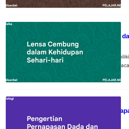
Fisika
Lensa Cembung dal
akbardwi
21 Oktober 2023
Lensa cembung memiliki
pemanfaatannya di kaca
Biologi
Pengertian Pernap
akbardwi
13 Oktober 2023