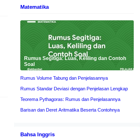
Matematika
Rumus Segitiga: Luas, Keliling dan Contoh
Soal
Rumus Volume Tabung dan Penjelasannya
Rumus Standar Deviasi dengan Penjelasan Lengkap
Teorema Pythagoras: Rumus dan Penjelasannya
Barisan dan Deret Aritmatika Beserta Contohnya
Bahsa Inggris