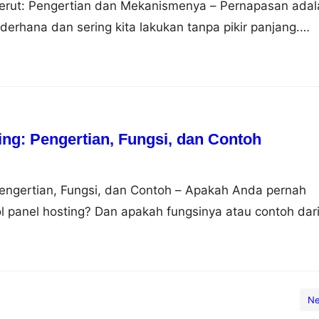
rut: Pengertian dan Mekanismenya – Pernapasan adal
derhana dan sering kita lakukan tanpa pikir panjang.
sekadar mengambil napas. Pernapasan dapat dilakukan
rbeda, yaitu pernapasan dada dan pernapasan perut.
laskan perbedaan antara keduanya, mengapa pernapasan
 sebagai…
ing: Pengertian, Fungsi, dan Contoh
Pengertian, Fungsi, dan Contoh – Apakah Anda pernah
ol panel hosting? Dan apakah fungsinya atau contoh dar
u? Jika Anda belum tahu tentang semua itu, jangan
ang ke artikel yang tepat. Pada artikel ini akan dijelas
rol panel hosting, fungsi dan contohnya.…
Ne