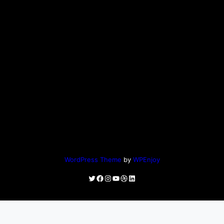
WordPress Theme
by
WPEnjoy
Twitter
Facebook
Instagram
YouTube
Dribbble
LinkedIn