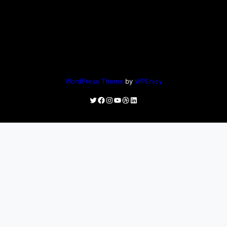
WordPress Theme
by
WPEnjoy
Twitter
Facebook
Instagram
YouTube
Dribbble
LinkedIn