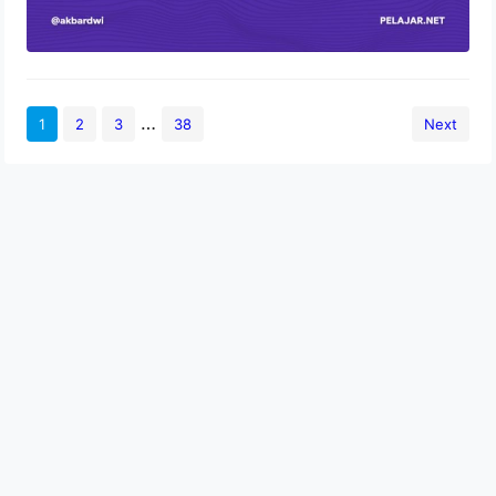
…
1
2
3
38
Next