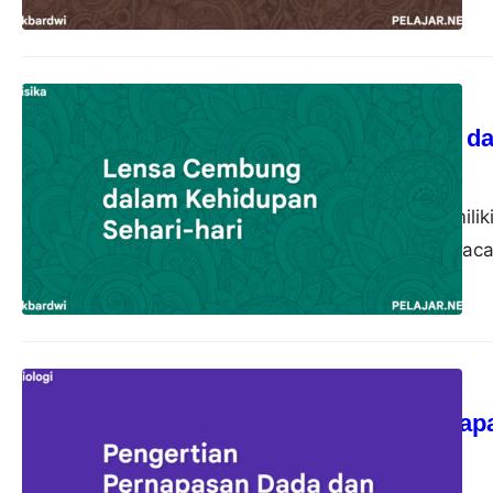
Fisika
Lensa Cembung dal
akbardwi
21 Oktober 2023
Lensa cembung memiliki
pemanfaatannya di kaca
Biologi
Pengertian Pernap
akbardwi
13 Oktober 2023