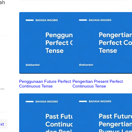
ah
Penggunaan Future Perfect
Pengertian Present Perfect
Continuous Tense
Continuous Tense
i
kan
xt