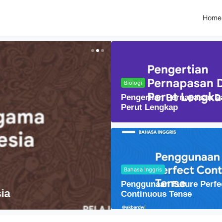
Home
Biologi
Pengertian Pernapasan D
Perut Lengkap
Bahasa Inggris
Fisika
Penggunaan Future Perfe
Lensa Cembung dal
Continuous Tense