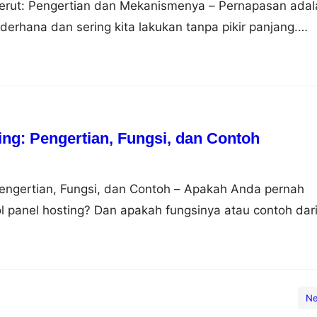
rut: Pengertian dan Mekanismenya – Pernapasan adal
derhana dan sering kita lakukan tanpa pikir panjang.
sekadar mengambil napas. Pernapasan dapat dilakukan
rbeda, yaitu pernapasan dada dan pernapasan perut.
laskan perbedaan antara keduanya, mengapa pernapasan
 sebagai…
ing: Pengertian, Fungsi, dan Contoh
Pengertian, Fungsi, dan Contoh – Apakah Anda pernah
ol panel hosting? Dan apakah fungsinya atau contoh dar
u? Jika Anda belum tahu tentang semua itu, jangan
ang ke artikel yang tepat. Pada artikel ini akan dijelas
rol panel hosting, fungsi dan contohnya.…
Ne