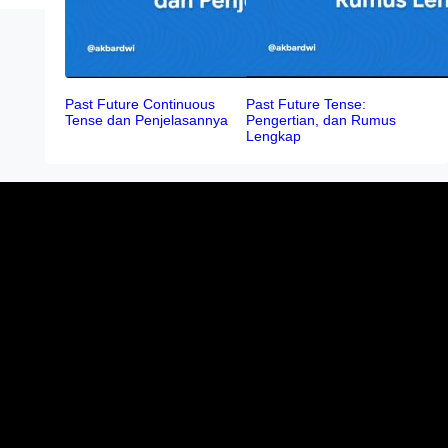
Past Future Continuous
Past Future Tense:
Tense dan Penjelasannya
Pengertian, dan Rumus
Lengkap