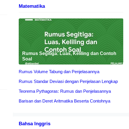
Matematika
Rumus Segitiga: Luas, Keliling dan Contoh
Soal
Rumus Volume Tabung dan Penjelasannya
Rumus Standar Deviasi dengan Penjelasan Lengkap
Teorema Pythagoras: Rumus dan Penjelasannya
Barisan dan Deret Aritmatika Beserta Contohnya
Bahsa Inggris