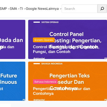
Cari
SMP
SMA
TI
Google News
Lainnya
Sistem Operasi
ada dan
Control Panel Hosting: Pengertian,
Fungsi, dan Contoh
Bahasa Indonesia
ct
Pengertian Teks Prosedur dan
am Kehidupan Sehari-hari
Contohnya