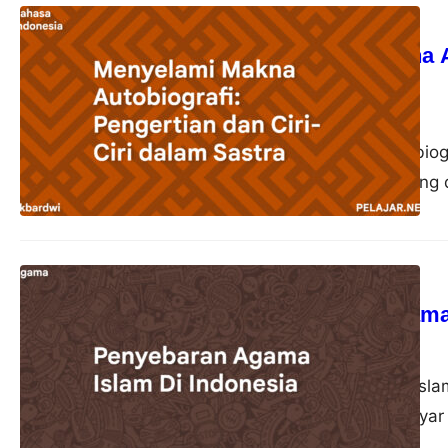
Bahasa Indonesia
Menyelami Makna Au
Sastra
akbardwi
23 Oktober 2023
Autobiografi adalah biog
kehidupan pribadi yang d
Agama
Penyebaran Agama 
akbardwi
22 Oktober 2023
Penyebaran Agama Islam
sebagai pelayar-pelayar