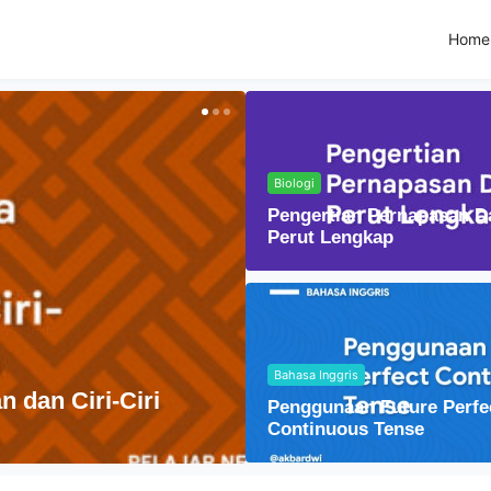
Home
Biologi
Pengertian Pernapasan D
Perut Lengkap
Bahasa Inggris
Fisika
Penggunaan Future Perfe
Lensa Cembung dal
Continuous Tense