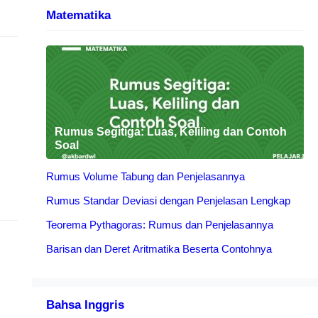
Matematika
Rumus Segitiga: Luas, Keliling dan Contoh
Soal
Rumus Volume Tabung dan Penjelasannya
Rumus Standar Deviasi dengan Penjelasan Lengkap
Teorema Pythagoras: Rumus dan Penjelasannya
Barisan dan Deret Aritmatika Beserta Contohnya
Bahsa Inggris