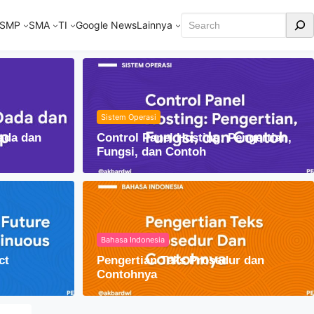
Cari
SMP
SMA
TI
Google News
Lainnya
Sistem Operasi
ada dan
Control Panel Hosting: Pengertian,
Fungsi, dan Contoh
Bahasa Indonesia
ct
Pengertian Teks Prosedur dan
am Kehidupan Sehari-hari
Contohnya