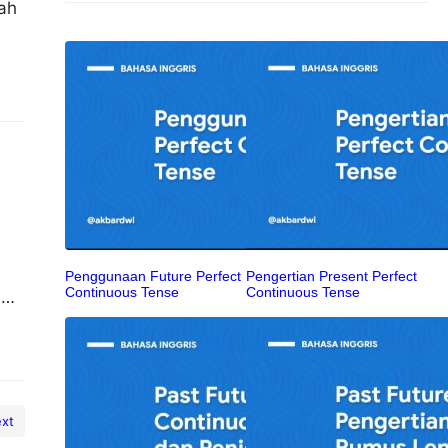
ah
Penggunaan Future Perfect
Pengertian Present Perfect
Continuous Tense
Continuous Tense
i
kan
xt