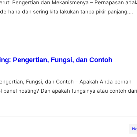
rut: Pengertian dan Mekanismenya – Pernapasan adal
derhana dan sering kita lakukan tanpa pikir panjang.
sekadar mengambil napas. Pernapasan dapat dilakukan
rbeda, yaitu pernapasan dada dan pernapasan perut.
laskan perbedaan antara keduanya, mengapa pernapasan
 sebagai…
ing: Pengertian, Fungsi, dan Contoh
Pengertian, Fungsi, dan Contoh – Apakah Anda pernah
ol panel hosting? Dan apakah fungsinya atau contoh dar
u? Jika Anda belum tahu tentang semua itu, jangan
ang ke artikel yang tepat. Pada artikel ini akan dijelas
rol panel hosting, fungsi dan contohnya.…
Ne