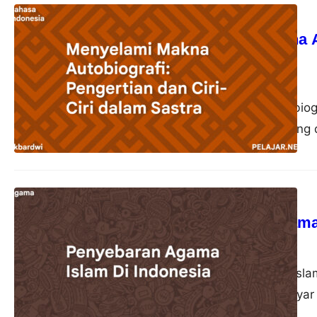
Bahasa Indonesia
Menyelami Makna Au
Sastra
akbardwi
23 Oktober 2023
Autobiografi adalah biog
kehidupan pribadi yang d
Agama
Penyebaran Agama 
akbardwi
22 Oktober 2023
Penyebaran Agama Islam
sebagai pelayar-pelayar