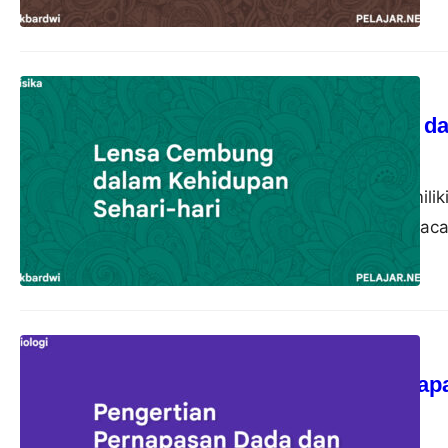
Fisika
Lensa Cembung dal
akbardwi
21 Oktober 2023
Lensa cembung memiliki
pemanfaatannya di kaca
Biologi
Pengertian Pernap
akbardwi
13 Oktober 2023