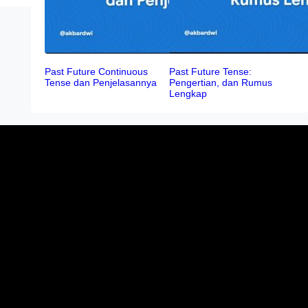
Past Future Continuous
Past Future Tense:
Tense dan Penjelasannya
Pengertian, dan Rumus
Lengkap