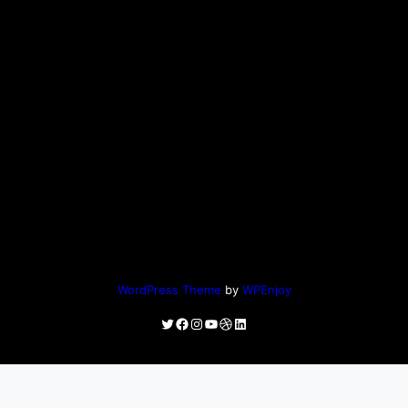
WordPress Theme
by
WPEnjoy
Twitter
Facebook
Instagram
YouTube
Dribbble
LinkedIn