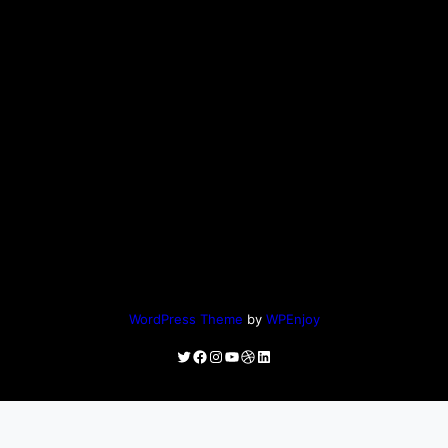
WordPress Theme
by
WPEnjoy
Twitter
Facebook
Instagram
YouTube
Dribbble
LinkedIn