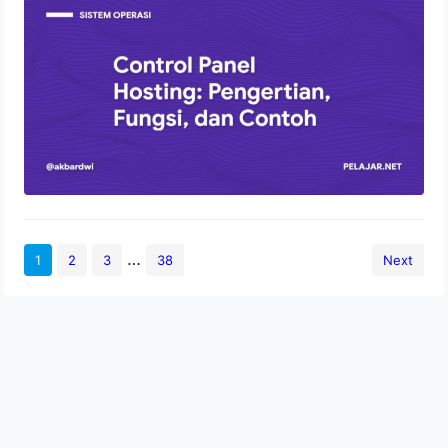
Fungsi, dan Contoh
2 Agustus 2022
…
1
2
3
38
Next