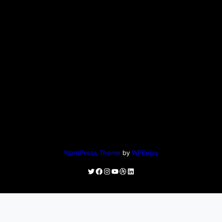
WordPress Theme
by
WPEnjoy
Twitter
Facebook
Instagram
YouTube
Dribbble
LinkedIn