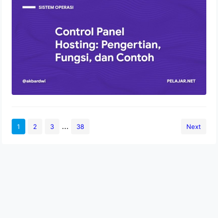
Fungsi, dan Contoh
2 Agustus 2022
…
1
2
3
38
Next