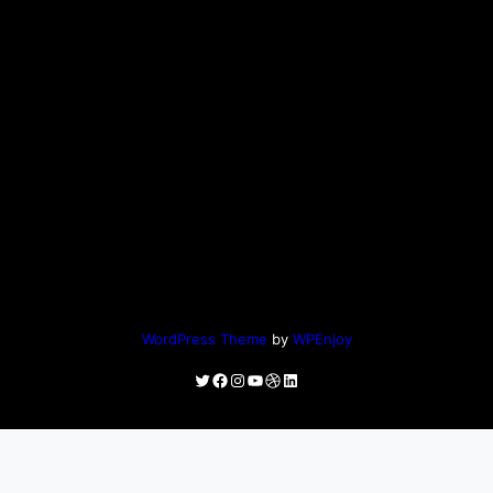
WordPress Theme
by
WPEnjoy
Twitter
Facebook
Instagram
YouTube
Dribbble
LinkedIn