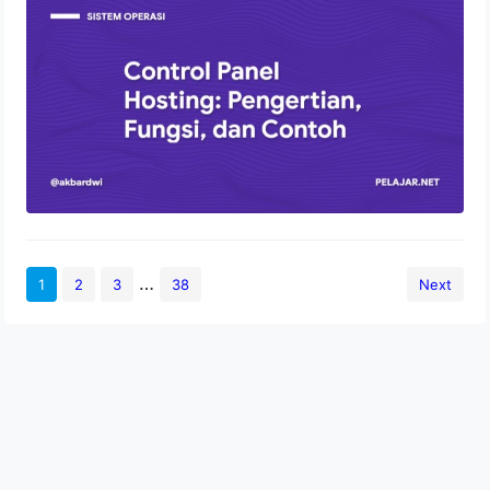
Fungsi, dan Contoh
2 Agustus 2022
…
1
2
3
38
Next