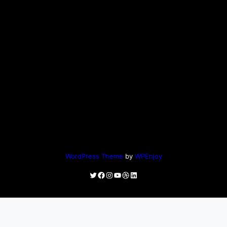
WordPress Theme
by
WPEnjoy
Twitter
Facebook
Instagram
YouTube
Dribbble
LinkedIn