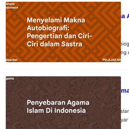
Bahasa Indonesia
Menyelami Makna Au
Sastra
akbardwi
23 Oktober 2023
Autobiografi adalah biog
kehidupan pribadi yang d
Agama
Penyebaran Agama 
akbardwi
22 Oktober 2023
Penyebaran Agama Islam
sebagai pelayar-pelayar