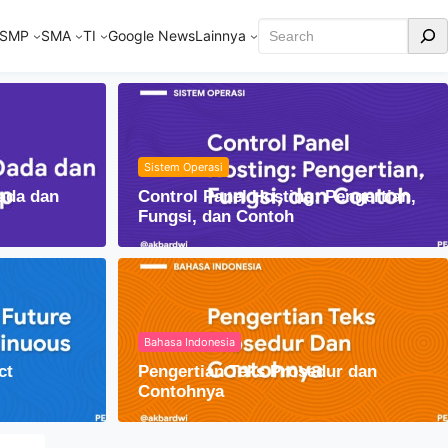
Cari
SMP
SMA
TI
Google News
Lainnya
Sistem Operasi
ada dan
Control Panel Hosting: Pengertian,
Fungsi, dan Contoh
Bahasa Indonesia
ct
Pengertian Teks Prosedur dan
am Kehidupan Sehari-hari
Contohnya