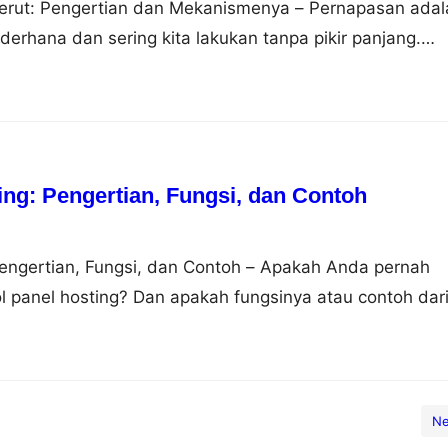
rut: Pengertian dan Mekanismenya – Pernapasan adal
derhana dan sering kita lakukan tanpa pikir panjang.
sekadar mengambil napas. Pernapasan dapat dilakukan
rbeda, yaitu pernapasan dada dan pernapasan perut.
laskan perbedaan antara keduanya, mengapa pernapasan
 sebagai…
ing: Pengertian, Fungsi, dan Contoh
Pengertian, Fungsi, dan Contoh – Apakah Anda pernah
ol panel hosting? Dan apakah fungsinya atau contoh dar
u? Jika Anda belum tahu tentang semua itu, jangan
ang ke artikel yang tepat. Pada artikel ini akan dijelas
rol panel hosting, fungsi dan contohnya.…
Ne