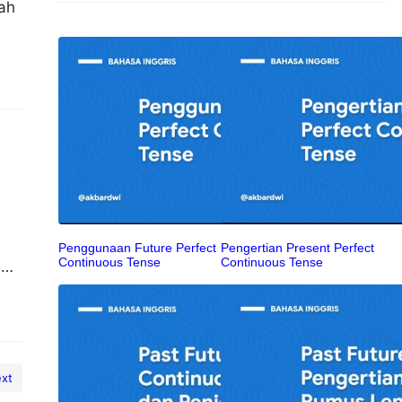
ah
Penggunaan Future Perfect
Pengertian Present Perfect
Continuous Tense
Continuous Tense
i
kan
xt