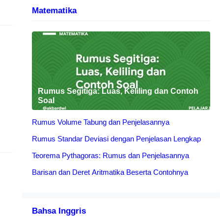
Matematika
Rumus Segitiga: Luas, Keliling dan Contoh
Soal
Rumus Volume Tabung dan Penjelasannya
Rumus Standar Deviasi dengan Penjelasan Lengkap
Teorema Pythagoras: Rumus dan Penjelasannya
Barisan dan Deret Aritmatika Beserta Contohnya
Bahsa Inggris