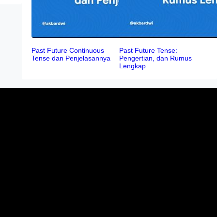
Past Future Continuous
Past Future Tense:
Tense dan Penjelasannya
Pengertian, dan Rumus
Lengkap