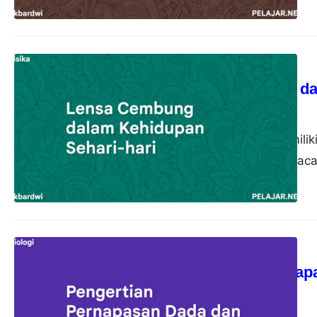
Fisika
Lensa Cembung dal
akbardwi
21 Oktober 2023
Lensa cembung memiliki
pemanfaatannya di kaca
Biologi
Pengertian Pernap
akbardwi
13 Oktober 2023