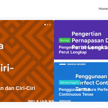
Home
Biologi
Pengertian Pernapasan D
Perut Lengkap
Bahasa Inggris
Fisika
Penggunaan Future Perfe
Lensa Cembung dal
Continuous Tense