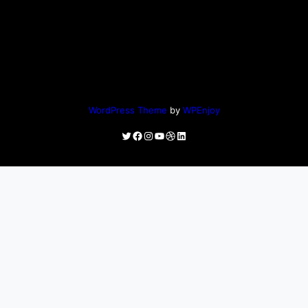
WordPress Theme
by
WPEnjoy
Twitter
Facebook
Instagram
YouTube
Dribbble
LinkedIn