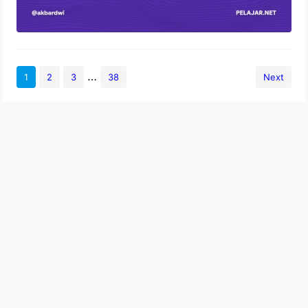
…
1
2
3
38
Next