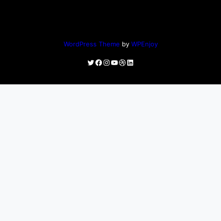
WordPress Theme
by
WPEnjoy
Twitter
Facebook
Instagram
YouTube
Dribbble
LinkedIn