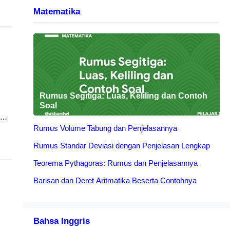
Matematika
,
Rumus Segitiga: Luas, Keliling dan Contoh
Soal
Rumus Volume Tabung dan Penjelasannya
alu
Rumus Standar Deviasi dengan Penjelasan Lengkap
nt
Teorema Pythagoras: Rumus dan Penjelasannya
Barisan dan Deret Aritmatika Beserta Contohnya
Bahsa Inggris