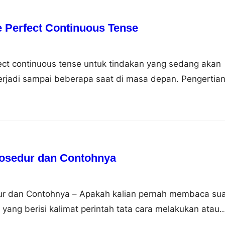
 Perfect Continuous Tense
ect continuous tense untuk tindakan yang sedang akan
erjadi sampai beberapa saat di masa depan. Pengertia
us Tense Future perfect continuous tense adalah bentu
 untuk mengekspresikan tindakan sedang akan
anjutan yang akan dimulai pada waktu tertentu atau di
rlanjut sampai suatu saat…
rosedur dan Contohnya
ur dan Contohnya – Apakah kalian pernah membaca su
,, yang berisi kalimat perintah tata cara melakukan atau
al hingga akhir, untuk pembahasan kali ini kami akan