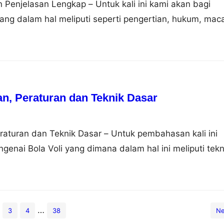
n Penjelasan Lengkap – Untuk kali ini kami akan bagi
yang dalam hal meliputi seperti pengertian, hukum, mac
h, kalau begitu simak saja uraian dibawah ini. Pengert
bahasa artinya mempersekutukan, secara istilah adalah
ekutukan Allah dengan sesuatu yang lain. Orang yang
t…
ian, Peraturan dan Teknik Dasar
eraturan dan Teknik Dasar – Untuk pembahasan kali ini
enai Bola Voli yang dimana dalam hal ini meliputi tekn
ran dan wasit, nah agar dapat lebih memahami dan
 selengkapnya dibawah ini. Pengertian Bola Voli Pemai
nan beregu yang dimainkan oleh dua regu dengan jumla
…
3
4
38
Ne