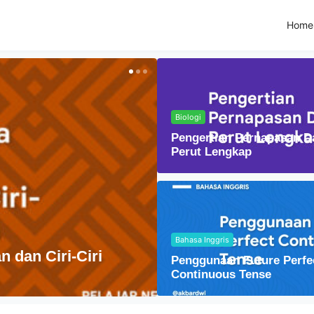
Home
Biologi
Pengertian Pernapasan D
Perut Lengkap
Bahasa Inggris
Fisika
Penggunaan Future Perfe
Lensa Cembung dal
Continuous Tense