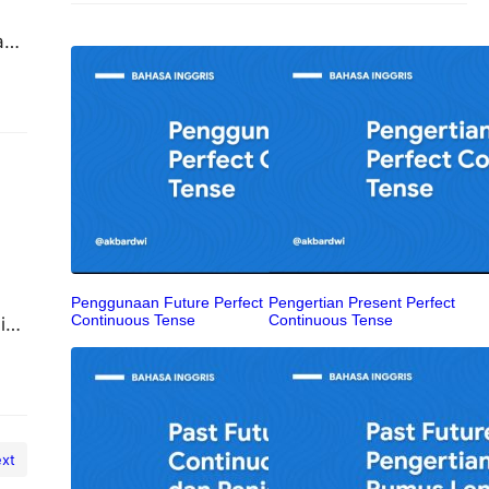
am,
ian
Penggunaan Future Perfect
Pengertian Present Perfect
Continuous Tense
Continuous Tense
ik,
nan
h…
xt