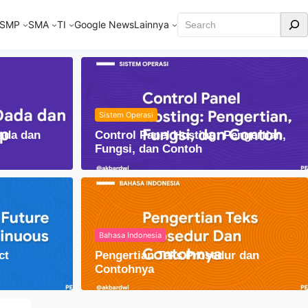
Cari
SMP
SMA
TI
Google News
Lainnya
Sistem Operasi
ada dan
Control Panel Hosting: Pengertian,
Fungsi, dan Contoh
Bahasa Indonesia
ct
Pengertian Teks Prosedur dan
am Kehidupan Sehari-hari
Contohnya