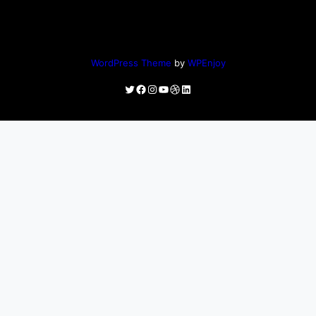
WordPress Theme
by
WPEnjoy
Twitter
Facebook
Instagram
YouTube
Dribbble
LinkedIn