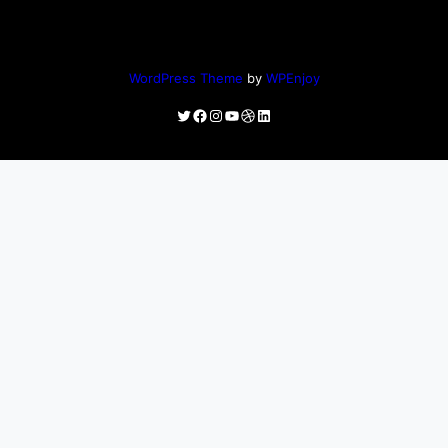
WordPress Theme
by
WPEnjoy
Twitter
Facebook
Instagram
YouTube
Dribbble
LinkedIn