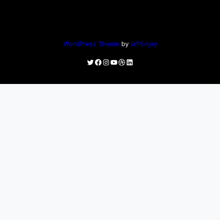
WordPress Theme
by
WPEnjoy
Twitter
Facebook
Instagram
YouTube
Dribbble
LinkedIn