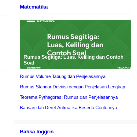
Matematika
,
Rumus Segitiga: Luas, Keliling dan Contoh
Soal
Rumus Volume Tabung dan Penjelasannya
alu
Rumus Standar Deviasi dengan Penjelasan Lengkap
nt
Teorema Pythagoras: Rumus dan Penjelasannya
Barisan dan Deret Aritmatika Beserta Contohnya
Bahsa Inggris