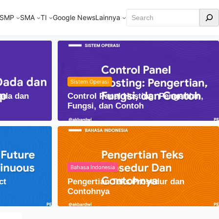
Cari
SMP
SMA
TI
Google News
Lainnya
Sistem Operasi
ada dan
Control Panel Hosting: Pengertian,
Fungsi, dan Contoh
Bahasa Indonesia
ct
Pengertian Teks Prosedur dan
am Kehidupan Sehari-hari
Contohnya