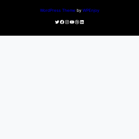
WordPress Theme
by
WPEnjoy
Twitter
Facebook
Instagram
YouTube
Dribbble
LinkedIn