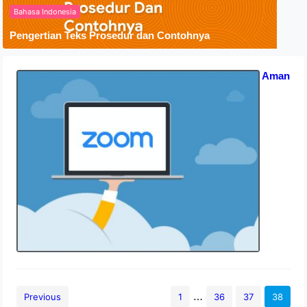
Bahasa Indonesia
Pengertian Teks Prosedur dan Contohnya
Apakah Zoom Berbahaya? Tips Aman
Pakai Zoom
15 September 2020
…
Previous
1
36
37
38