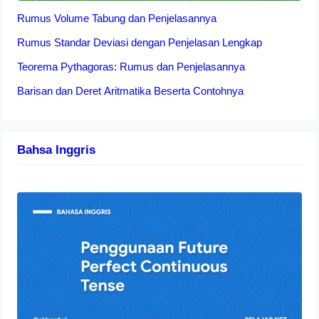
Rumus Volume Tabung dan Penjelasannya
Rumus Standar Deviasi dengan Penjelasan Lengkap
Teorema Pythagoras: Rumus dan Penjelasannya
Barisan dan Deret Aritmatika Beserta Contohnya
Bahsa Inggris