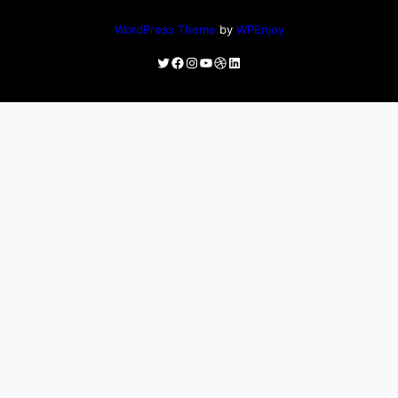
WordPress Theme
by
WPEnjoy
Twitter
Facebook
Instagram
YouTube
Dribbble
LinkedIn