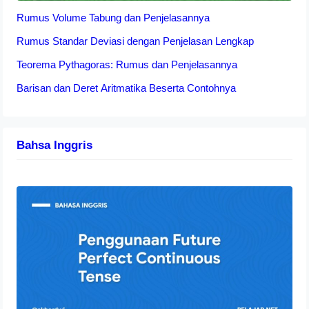
Rumus Volume Tabung dan Penjelasannya
Rumus Standar Deviasi dengan Penjelasan Lengkap
Teorema Pythagoras: Rumus dan Penjelasannya
Barisan dan Deret Aritmatika Beserta Contohnya
Bahsa Inggris