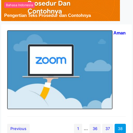
Bahasa Indonesia
Pengertian Teks Prosedur dan Contohnya
Apakah Zoom Berbahaya? Tips Aman
Pakai Zoom
15 September 2020
…
Previous
1
36
37
38