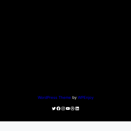
WordPress Theme
by
WPEnjoy
Twitter
Facebook
Instagram
YouTube
Dribbble
LinkedIn