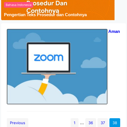
Bahasa Indonesia
Pengertian Teks Prosedur dan Contohnya
Apakah Zoom Berbahaya? Tips Aman
Pakai Zoom
15 September 2020
…
Previous
1
36
37
38