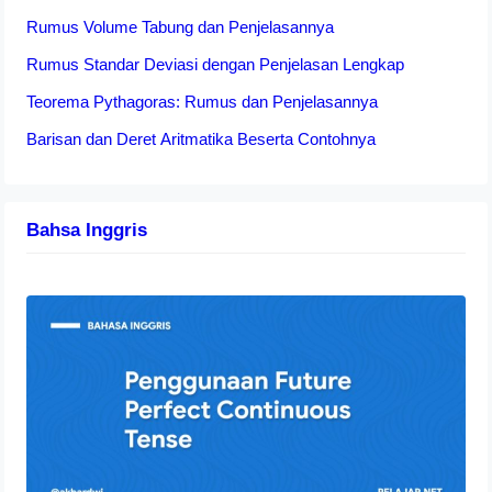
Rumus Volume Tabung dan Penjelasannya
Rumus Standar Deviasi dengan Penjelasan Lengkap
Teorema Pythagoras: Rumus dan Penjelasannya
Barisan dan Deret Aritmatika Beserta Contohnya
Bahsa Inggris