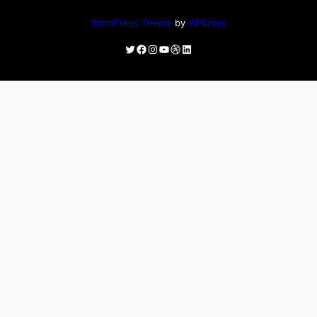
WordPress Theme
by
WPEnjoy
Twitter
Facebook
Instagram
YouTube
Dribbble
LinkedIn