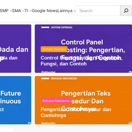
Cari
SMP
SMA
TI
Google News
Lainnya
Sistem Operasi
ada dan
Control Panel Hosting: Pengertian,
Fungsi, dan Contoh
Bahasa Indonesia
ct
Pengertian Teks Prosedur dan
am Kehidupan Sehari-hari
Contohnya