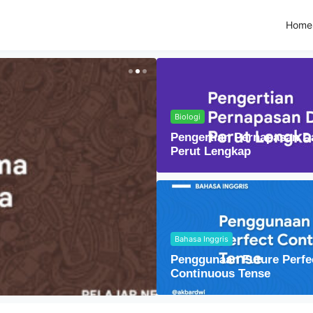
Home
Biologi
Pengertian Pernapasan D
Perut Lengkap
Bahasa Inggris
Fisika
Penggunaan Future Perfe
Lensa Cembung dal
Continuous Tense