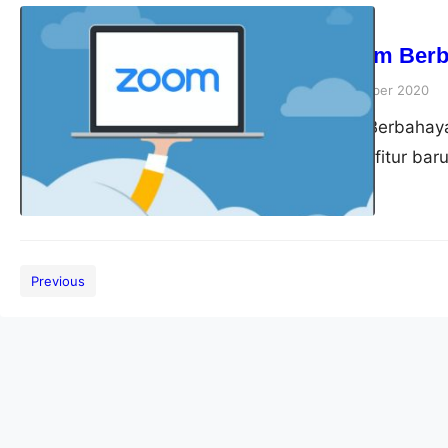
Tips
Apakah Zoom Berb
akbardwi
15 September 2020
Apakah Zoom Berbahaya
menambahkan fitur baru
aplikasinya yaitu autent
melindungi pengguna da
resminya, Zoom mengatak
daring dengan meminta 
Previous