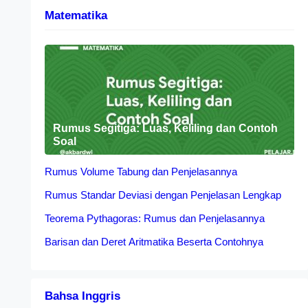
Matematika
Rumus Segitiga: Luas, Keliling dan Contoh
Soal
Rumus Volume Tabung dan Penjelasannya
Rumus Standar Deviasi dengan Penjelasan Lengkap
Teorema Pythagoras: Rumus dan Penjelasannya
Barisan dan Deret Aritmatika Beserta Contohnya
Bahsa Inggris