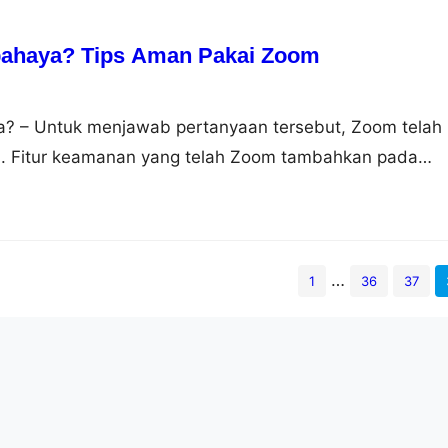
ahaya? Tips Aman Pakai Zoom
? – Untuk menjawab pertanyaan tersebut, Zoom telah
. Fitur keamanan yang telah Zoom tambahkan pada
ikasi 2 faktor (2FA). Fitur ini membantu admin untuk
n mencegah pelanggaran pada platformnya. Dalam situ
an fitur autentikasi ini akan mengidentifikasi penggun
bukti atau kredensial yang…
…
1
36
37