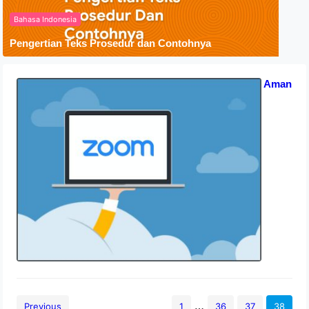
Bahasa Indonesia
Pengertian Teks Prosedur dan Contohnya
Apakah Zoom Berbahaya? Tips Aman
Pakai Zoom
15 September 2020
…
Previous
1
36
37
38