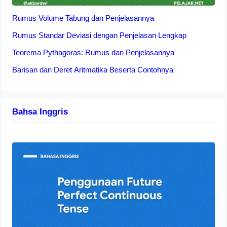
Rumus Volume Tabung dan Penjelasannya
Rumus Standar Deviasi dengan Penjelasan Lengkap
Teorema Pythagoras: Rumus dan Penjelasannya
Barisan dan Deret Aritmatika Beserta Contohnya
Bahsa Inggris