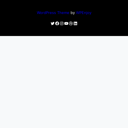
WordPress Theme
by
WPEnjoy
Twitter
Facebook
Instagram
YouTube
Dribbble
LinkedIn