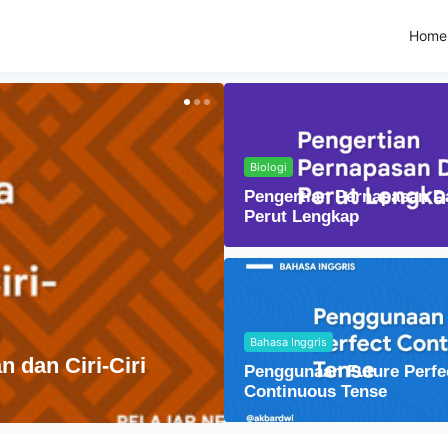
Home
Biologi
Pengertian Pernapasan D
Perut Lengkap
Bahasa Inggris
Fisika
Penggunaan Future Perfe
ndonesia
Lensa C
Continuous Tense