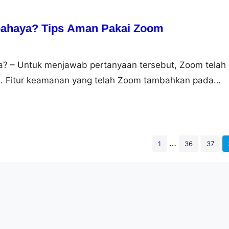
ahaya? Tips Aman Pakai Zoom
? – Untuk menjawab pertanyaan tersebut, Zoom telah
. Fitur keamanan yang telah Zoom tambahkan pada
ikasi 2 faktor (2FA). Fitur ini membantu admin untuk
n mencegah pelanggaran pada platformnya. Dalam situ
an fitur autentikasi ini akan mengidentifikasi penggun
bukti atau kredensial yang…
…
1
36
37