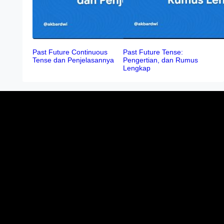
Past Future Continuous
Past Future Tense:
Tense dan Penjelasannya
Pengertian, dan Rumus
Lengkap