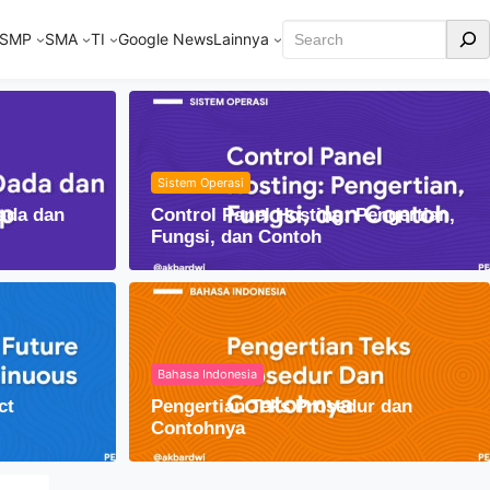
Cari
SMP
SMA
TI
Google News
Lainnya
Sistem Operasi
ada dan
Control Panel Hosting: Pengertian,
Fungsi, dan Contoh
Bahasa Indonesia
ct
Pengertian Teks Prosedur dan
embung dalam Kehidupan Sehari-hari
Contohnya