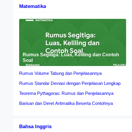
Matematika
Rumus Segitiga: Luas, Keliling dan Contoh
Soal
Rumus Volume Tabung dan Penjelasannya
Rumus Standar Deviasi dengan Penjelasan Lengkap
Teorema Pythagoras: Rumus dan Penjelasannya
Barisan dan Deret Aritmatika Beserta Contohnya
Bahsa Inggris