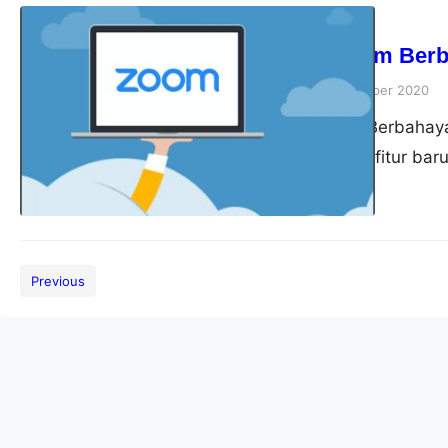
Tips
Apakah Zoom Berb
akbardwi
15 September 2020
Apakah Zoom Berbahaya
menambahkan fitur baru
aplikasinya yaitu autent
melindungi pengguna da
resminya, Zoom mengatak
daring dengan meminta 
Previous