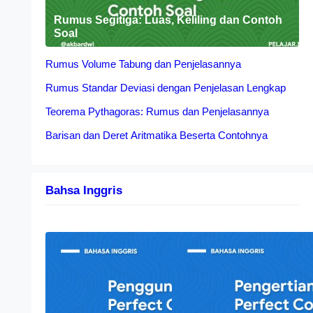
Rumus Segitiga: Luas, Keliling dan Contoh
Soal
Rumus Volume Tabung dan Penjelasannya
Rumus Standar Deviasi dengan Penjelasan Lengkap
Teorema Pythagoras: Rumus dan Penjelasannya
Barisan dan Deret Aritmatika Beserta Contohnya
Bahsa Inggris