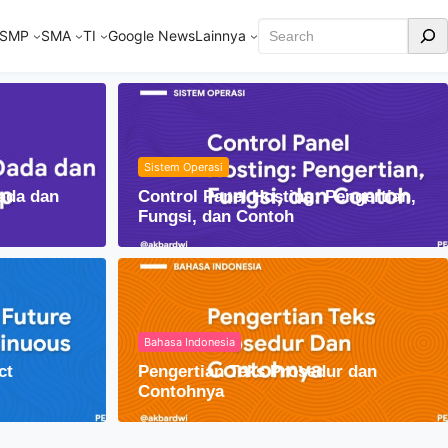
Cari
SMP
SMA
TI
Google News
Lainnya
Sistem Operasi
ada dan
Control Panel Hosting: Pengertian,
Fungsi, dan Contoh
Bahasa Indonesia
ct
Pengertian Teks Prosedur dan
Islam Di Indonesia
Contohnya