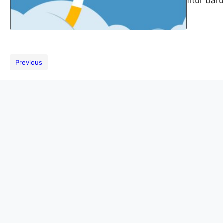
menambahkan fitur baru
aplikasinya yaitu autent
melindungi pengguna da
resminya, Zoom mengatak
daring dengan meminta 
Previous