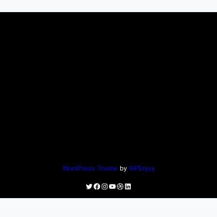
WordPress Theme
by
WPEnjoy
Twitter
Facebook
Instagram
YouTube
Dribbble
LinkedIn