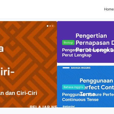
Home
Biologi
Pengertian Pernapasan D
Perut Lengkap
Bahasa Inggris
Agama
 dan Ciri-Ciri
Penggunaan Future Perfe
Penyebaran Agama 
Continuous Tense