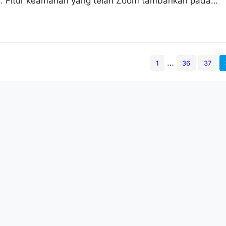
. Fitur keamanan yang telah Zoom tambahkan pada
ikasi 2 faktor (2FA). Fitur ini membantu admin untuk
n mencegah pelanggaran pada platformnya. Dalam situ
an fitur autentikasi ini akan mengidentifikasi penggun
bukti atau kredensial yang…
…
1
36
37