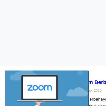
Tips
Apakah Zoom Berb
akbardwi
15 September 2020
Apakah Zoom Berbahaya