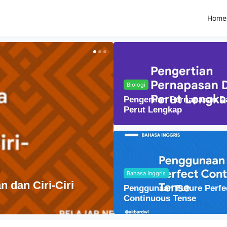
Home
Biologi
Pengertian Pernapasan D
Perut Lengkap
Bahasa Inggris
Fisika
Penggunaan Future Perfe
Lensa Cembung dal
Continuous Tense