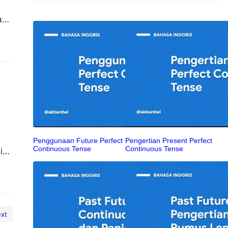
am,
ian
Penggunaan Future Perfect
Pengertian Present Perfect
Continuous Tense
Continuous Tense
ik,
nan
h…
xt