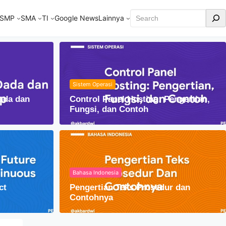
Cari
SMP
SMA
TI
Google News
Lainnya
Sistem Operasi
ada dan
Control Panel Hosting: Pengertian,
Fungsi, dan Contoh
Bahasa Indonesia
ct
Pengertian Teks Prosedur dan
am Kehidupan Sehari-hari
Contohnya