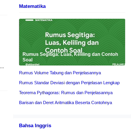
Matematika
,
Rumus Segitiga: Luas, Keliling dan Contoh
Soal
Rumus Volume Tabung dan Penjelasannya
alu
Rumus Standar Deviasi dengan Penjelasan Lengkap
nt
Teorema Pythagoras: Rumus dan Penjelasannya
Barisan dan Deret Aritmatika Beserta Contohnya
Bahsa Inggris