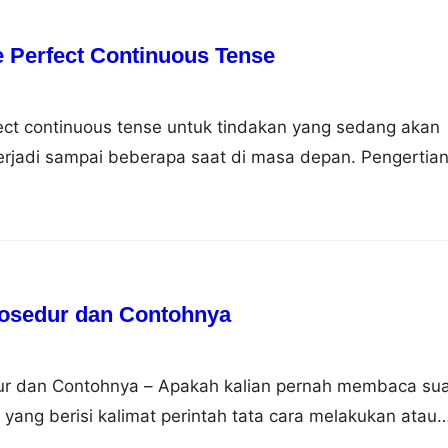
 Perfect Continuous Tense
ect continuous tense untuk tindakan yang sedang akan
erjadi sampai beberapa saat di masa depan. Pengertia
us Tense Future perfect continuous tense adalah bentu
 untuk mengekspresikan tindakan sedang akan
anjutan yang akan dimulai pada waktu tertentu atau di
rlanjut sampai suatu saat…
rosedur dan Contohnya
ur dan Contohnya – Apakah kalian pernah membaca su
,, yang berisi kalimat perintah tata cara melakukan atau
al hingga akhir, untuk pembahasan kali ini kami akan