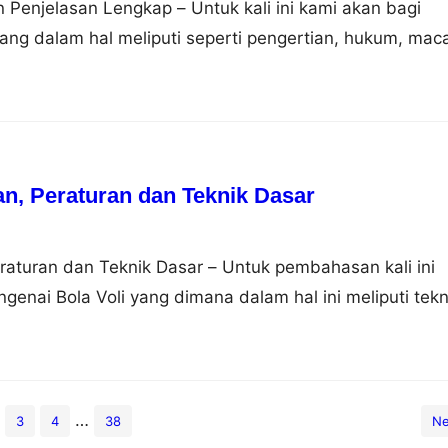
n Penjelasan Lengkap – Untuk kali ini kami akan bagi
yang dalam hal meliputi seperti pengertian, hukum, mac
h, kalau begitu simak saja uraian dibawah ini. Pengert
bahasa artinya mempersekutukan, secara istilah adalah
ekutukan Allah dengan sesuatu yang lain. Orang yang
t…
ian, Peraturan dan Teknik Dasar
eraturan dan Teknik Dasar – Untuk pembahasan kali ini
enai Bola Voli yang dimana dalam hal ini meliputi tekn
ran dan wasit, nah agar dapat lebih memahami dan
 selengkapnya dibawah ini. Pengertian Bola Voli Pemai
nan beregu yang dimainkan oleh dua regu dengan jumla
…
3
4
38
Ne