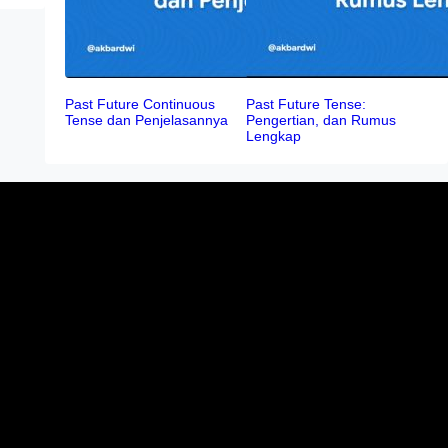
Past Future Continuous
Past Future Tense:
Tense dan Penjelasannya
Pengertian, dan Rumus
Lengkap