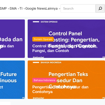
Cari
SMP
SMA
TI
Google News
Lainnya
Sistem Operasi
ada dan
Control Panel Hosting: Pengertian,
Fungsi, dan Contoh
Bahasa Indonesia
ct
Pengertian Teks Prosedur dan
am Kehidupan Sehari-hari
Contohnya