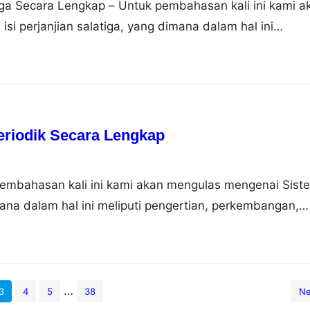
tiga Secara Lengkap – Untuk pembahasan kali ini kami a
i perjanjian salatiga, yang dimana dalam hal ini
ar belakang, isi dan dampaknya, nah untuk lebih dapat
simak ulasan selengkapnya dibawah ini. Pengertian
anjian Salatiga adalah perjanjian yang membagi Surakart
tu…
eriodik Secara Lengkap
pembahasan kali ini kami akan mengulas mengenai Sist
ana dalam hal ini meliputi pengertian, perkembangan,
longan, sifat, gambar dan contoh, nah agar dapat lebih
i simak ulasan selengkapnya dibawah ini. Pengertian
nsur Sistem periodik unsur adalah sebuah tabel yang
imia…
…
3
4
5
38
Ne