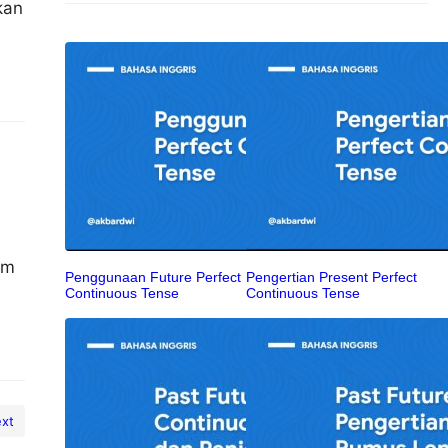
kan
a
em
Penggunaan Future Perfect
Pengertian Present Perfect
Continuous Tense
Continuous Tense
xt