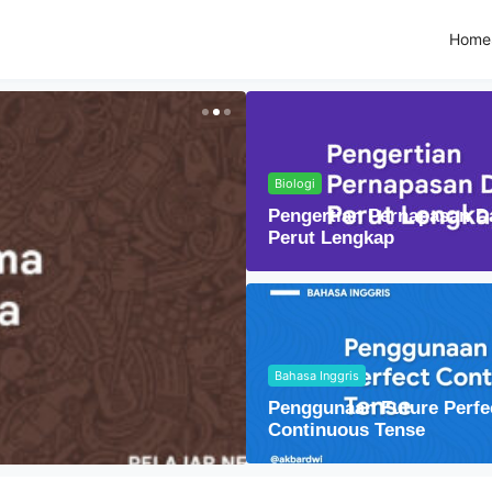
Home
Biologi
Pengertian Pernapasan D
Perut Lengkap
Bahasa Inggris
Fisika
Penggunaan Future Perfe
Lensa Cembung dal
Continuous Tense