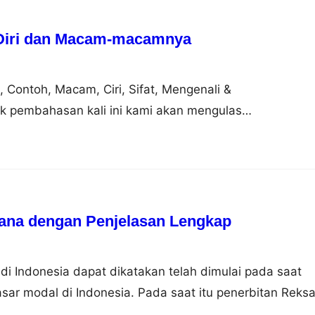
 Diri dan Macam-macamnya
n, Contoh, Macam, Ciri, Sifat, Mengenali &
 pembahasan kali ini kami akan mengulas
ng dimana dalam hal ini meliputi pengertian, contoh,
genali dan mengembangkan nah agar dapat lebih
i simak ulasan selengkapnya dibawah ini. Pengertian
asal dari bahasa Inggris to potent yang artinya…
ana dengan Penjelasan Lengkap
 Indonesia dapat dikatakan telah dimulai pada saat
asar modal di Indonesia. Pada saat itu penerbitan Reks
rsero (BUMN) yang didirikan khusus untuk menunjang