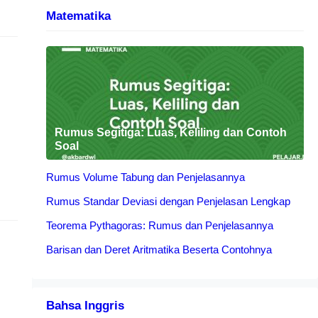
Matematika
0
Rumus Segitiga: Luas, Keliling dan Contoh
Soal
Rumus Volume Tabung dan Penjelasannya
Rumus Standar Deviasi dengan Penjelasan Lengkap
ia
Teorema Pythagoras: Rumus dan Penjelasannya
Barisan dan Deret Aritmatika Beserta Contohnya
Bahsa Inggris