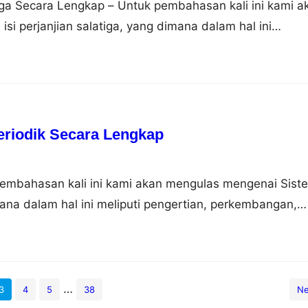
tiga Secara Lengkap – Untuk pembahasan kali ini kami a
i perjanjian salatiga, yang dimana dalam hal ini
ar belakang, isi dan dampaknya, nah untuk lebih dapat
simak ulasan selengkapnya dibawah ini. Pengertian
anjian Salatiga adalah perjanjian yang membagi Surakart
tu…
eriodik Secara Lengkap
pembahasan kali ini kami akan mengulas mengenai Sist
ana dalam hal ini meliputi pengertian, perkembangan,
longan, sifat, gambar dan contoh, nah agar dapat lebih
i simak ulasan selengkapnya dibawah ini. Pengertian
nsur Sistem periodik unsur adalah sebuah tabel yang
imia…
…
3
4
5
38
Ne