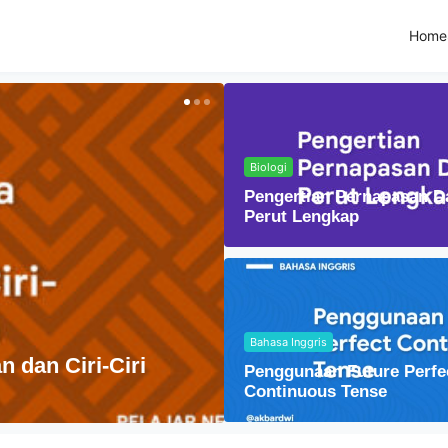
Home
Biologi
Pengertian Pernapasan D
Perut Lengkap
Bahasa Inggris
Fisika
Penggunaan Future Perfe
Lensa Cembung dal
Continuous Tense