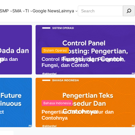
Cari
SMP
SMA
TI
Google News
Lainnya
Sistem Operasi
ada dan
Control Panel Hosting: Pengertian,
Fungsi, dan Contoh
Bahasa Indonesia
ct
Pengertian Teks Prosedur dan
am Kehidupan Sehari-hari
Contohnya