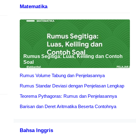
Matematika
0
Rumus Segitiga: Luas, Keliling dan Contoh
Soal
Rumus Volume Tabung dan Penjelasannya
Rumus Standar Deviasi dengan Penjelasan Lengkap
ia
Teorema Pythagoras: Rumus dan Penjelasannya
Barisan dan Deret Aritmatika Beserta Contohnya
Bahsa Inggris