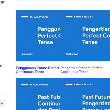
kan
a
em
Penggunaan Future Perfect
Pengertian Present Perfect
Continuous Tense
Continuous Tense
xt