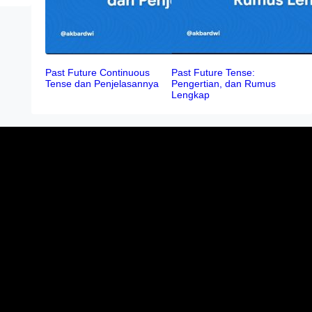
Past Future Continuous
Past Future Tense:
Tense dan Penjelasannya
Pengertian, dan Rumus
Lengkap