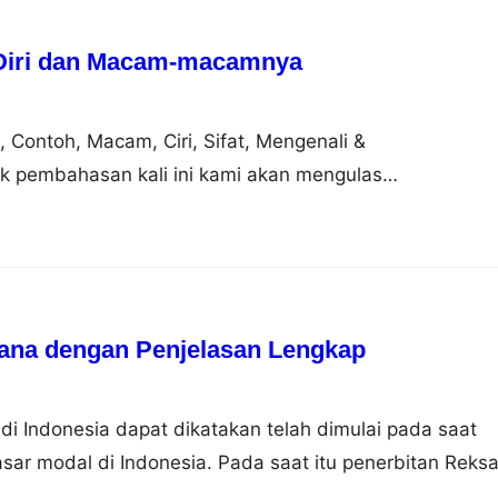
 Diri dan Macam-macamnya
n, Contoh, Macam, Ciri, Sifat, Mengenali &
 pembahasan kali ini kami akan mengulas
ng dimana dalam hal ini meliputi pengertian, contoh,
genali dan mengembangkan nah agar dapat lebih
i simak ulasan selengkapnya dibawah ini. Pengertian
asal dari bahasa Inggris to potent yang artinya…
ana dengan Penjelasan Lengkap
 Indonesia dapat dikatakan telah dimulai pada saat
asar modal di Indonesia. Pada saat itu penerbitan Reks
rsero (BUMN) yang didirikan khusus untuk menunjang