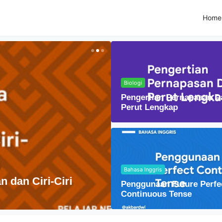
Home
Biologi
Pengertian Pernapasan D
Perut Lengkap
Bahasa Inggris
Fisika
Penggunaan Future Perfe
Lensa Cembung dal
Continuous Tense