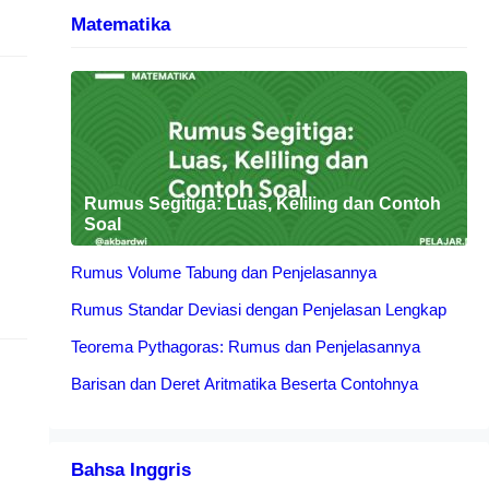
Matematika
0
Rumus Segitiga: Luas, Keliling dan Contoh
Soal
Rumus Volume Tabung dan Penjelasannya
Rumus Standar Deviasi dengan Penjelasan Lengkap
ia
Teorema Pythagoras: Rumus dan Penjelasannya
Barisan dan Deret Aritmatika Beserta Contohnya
Bahsa Inggris