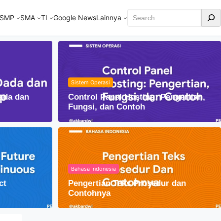
Cari
SMP
SMA
TI
Google News
Lainnya
Sistem Operasi
ada dan
Control Panel Hosting: Pengertian,
Fungsi, dan Contoh
Bahasa Indonesia
ct
Pengertian Teks Prosedur dan
am Kehidupan Sehari-hari
Contohnya