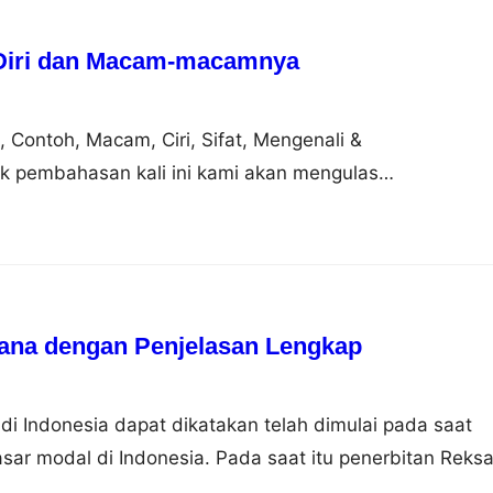
 Diri dan Macam-macamnya
n, Contoh, Macam, Ciri, Sifat, Mengenali &
 pembahasan kali ini kami akan mengulas
ng dimana dalam hal ini meliputi pengertian, contoh,
genali dan mengembangkan nah agar dapat lebih
i simak ulasan selengkapnya dibawah ini. Pengertian
asal dari bahasa Inggris to potent yang artinya…
ana dengan Penjelasan Lengkap
 Indonesia dapat dikatakan telah dimulai pada saat
asar modal di Indonesia. Pada saat itu penerbitan Reks
rsero (BUMN) yang didirikan khusus untuk menunjang