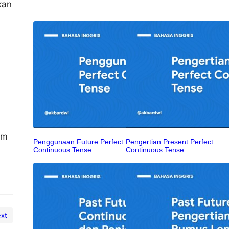
kan
a
em
Penggunaan Future Perfect
Pengertian Present Perfect
Continuous Tense
Continuous Tense
xt