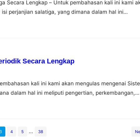
tiga Secara Lengkap – Untuk pembahasan kali ini kami a
i perjanjian salatiga, yang dimana dalam hal ini
ar belakang, isi dan dampaknya, nah untuk lebih dapat
simak ulasan selengkapnya dibawah ini. Pengertian
anjian Salatiga adalah perjanjian yang membagi Surakart
tu…
eriodik Secara Lengkap
pembahasan kali ini kami akan mengulas mengenai Sist
ana dalam hal ini meliputi pengertian, perkembangan,
longan, sifat, gambar dan contoh, nah agar dapat lebih
i simak ulasan selengkapnya dibawah ini. Pengertian
nsur Sistem periodik unsur adalah sebuah tabel yang
imia…
…
3
4
5
38
Ne