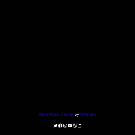
WordPress Theme
by
WPEnjoy
Twitter
Facebook
Instagram
YouTube
Dribbble
LinkedIn