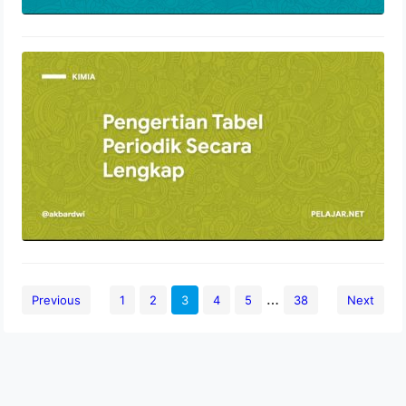
Pengertian Tabel Periodik Secara
Lengkap
28 November 2021
…
Previous
1
2
3
4
5
38
Next