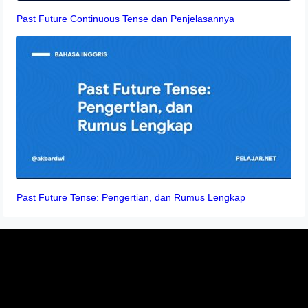
Past Future Continuous Tense dan Penjelasannya
Past Future Tense: Pengertian, dan Rumus Lengkap