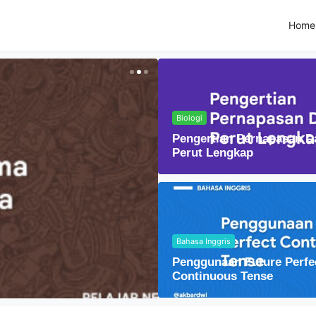
Home
Biologi
Pengertian Pernapasan D
Perut Lengkap
Bahasa Inggris
Fisika
Penggunaan Future Perfe
Lensa Cembung dal
Continuous Tense