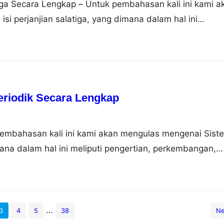
tiga Secara Lengkap – Untuk pembahasan kali ini kami a
i perjanjian salatiga, yang dimana dalam hal ini
ar belakang, isi dan dampaknya, nah untuk lebih dapat
simak ulasan selengkapnya dibawah ini. Pengertian
anjian Salatiga adalah perjanjian yang membagi Surakart
tu…
eriodik Secara Lengkap
pembahasan kali ini kami akan mengulas mengenai Sist
ana dalam hal ini meliputi pengertian, perkembangan,
longan, sifat, gambar dan contoh, nah agar dapat lebih
i simak ulasan selengkapnya dibawah ini. Pengertian
nsur Sistem periodik unsur adalah sebuah tabel yang
imia…
…
3
4
5
38
Ne