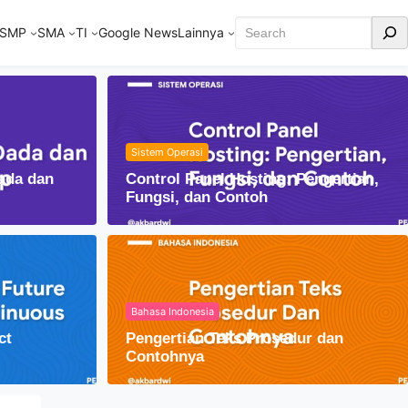
Cari
SMP
SMA
TI
Google News
Lainnya
Sistem Operasi
ada dan
Control Panel Hosting: Pengertian,
Fungsi, dan Contoh
Bahasa Indonesia
ct
Pengertian Teks Prosedur dan
am Kehidupan Sehari-hari
Contohnya