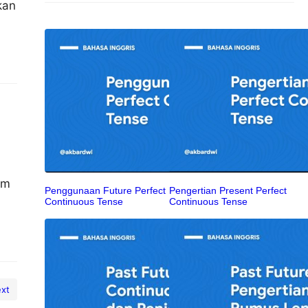
kan
a
em
Penggunaan Future Perfect
Pengertian Present Perfect
Continuous Tense
Continuous Tense
xt