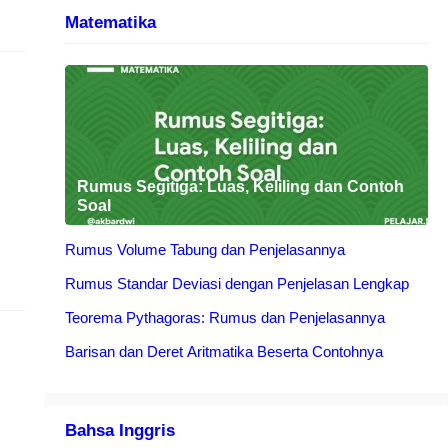
Matematika
0
Rumus Segitiga: Luas, Keliling dan Contoh
Soal
Rumus Volume Tabung dan Penjelasannya
Rumus Standar Deviasi dengan Penjelasan Lengkap
ia
Teorema Pythagoras: Rumus dan Penjelasannya
Barisan dan Deret Aritmatika Beserta Contohnya
Bahsa Inggris