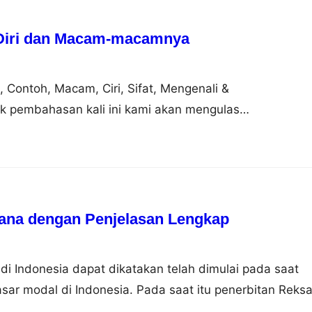
 Diri dan Macam-macamnya
n, Contoh, Macam, Ciri, Sifat, Mengenali &
 pembahasan kali ini kami akan mengulas
ng dimana dalam hal ini meliputi pengertian, contoh,
genali dan mengembangkan nah agar dapat lebih
i simak ulasan selengkapnya dibawah ini. Pengertian
asal dari bahasa Inggris to potent yang artinya…
ana dengan Penjelasan Lengkap
 Indonesia dapat dikatakan telah dimulai pada saat
asar modal di Indonesia. Pada saat itu penerbitan Reks
rsero (BUMN) yang didirikan khusus untuk menunjang