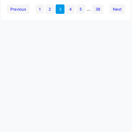
…
Previous
1
2
3
4
5
38
Next