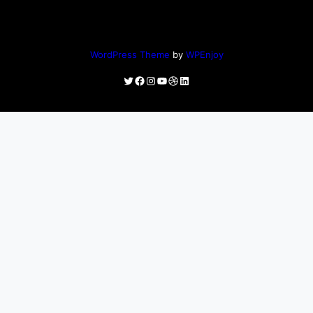
WordPress Theme
by
WPEnjoy
Twitter
Facebook
Instagram
YouTube
Dribbble
LinkedIn