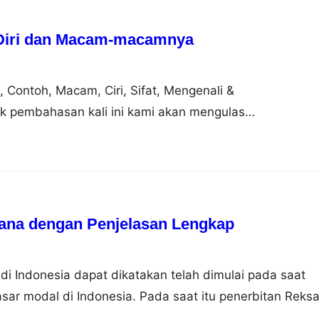
 Diri dan Macam-macamnya
n, Contoh, Macam, Ciri, Sifat, Mengenali &
 pembahasan kali ini kami akan mengulas
ng dimana dalam hal ini meliputi pengertian, contoh,
genali dan mengembangkan nah agar dapat lebih
i simak ulasan selengkapnya dibawah ini. Pengertian
asal dari bahasa Inggris to potent yang artinya…
ana dengan Penjelasan Lengkap
 Indonesia dapat dikatakan telah dimulai pada saat
asar modal di Indonesia. Pada saat itu penerbitan Reks
rsero (BUMN) yang didirikan khusus untuk menunjang