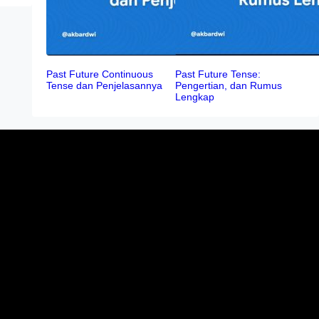
Past Future Continuous
Past Future Tense:
Tense dan Penjelasannya
Pengertian, dan Rumus
Lengkap