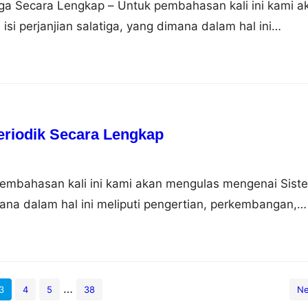
tiga Secara Lengkap – Untuk pembahasan kali ini kami a
i perjanjian salatiga, yang dimana dalam hal ini
ar belakang, isi dan dampaknya, nah untuk lebih dapat
simak ulasan selengkapnya dibawah ini. Pengertian
anjian Salatiga adalah perjanjian yang membagi Surakart
tu…
eriodik Secara Lengkap
pembahasan kali ini kami akan mengulas mengenai Sist
ana dalam hal ini meliputi pengertian, perkembangan,
longan, sifat, gambar dan contoh, nah agar dapat lebih
i simak ulasan selengkapnya dibawah ini. Pengertian
nsur Sistem periodik unsur adalah sebuah tabel yang
imia…
…
3
4
5
38
Ne