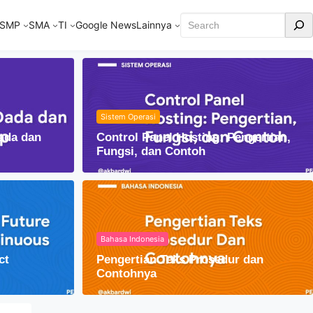
Cari
SMP
SMA
TI
Google News
Lainnya
Sistem Operasi
ada dan
Control Panel Hosting: Pengertian,
Fungsi, dan Contoh
Bahasa Indonesia
ct
Pengertian Teks Prosedur dan
am Kehidupan Sehari-hari
Contohnya