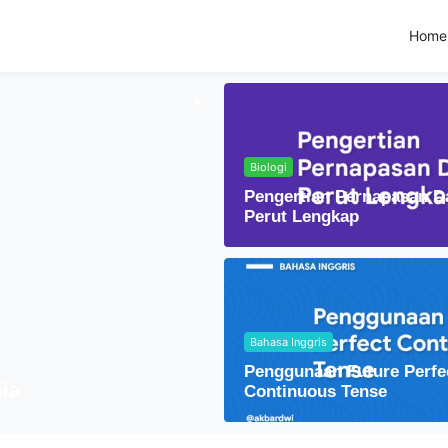
Home
Biologi
Pengertian Pernapasan D
Perut Lengkap
Bahasa Inggris
Fisika
Penggunaan Future Perfe
Lensa Cembung dal
Continuous Tense