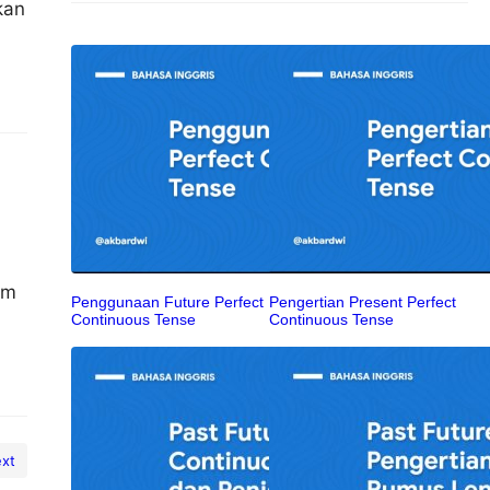
kan
a
em
Penggunaan Future Perfect
Pengertian Present Perfect
Continuous Tense
Continuous Tense
xt