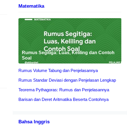
Matematika
0
Rumus Segitiga: Luas, Keliling dan Contoh
Soal
Rumus Volume Tabung dan Penjelasannya
Rumus Standar Deviasi dengan Penjelasan Lengkap
ia
Teorema Pythagoras: Rumus dan Penjelasannya
Barisan dan Deret Aritmatika Beserta Contohnya
Bahsa Inggris